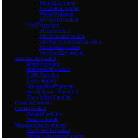
Rhum
123 prodotti
Vermouth
36 prodotti
Vodka
45 prodotti
Whisky
160 prodotti
Vini
379 prodotti
Aceto
7 prodotti
Vini Bianchi
94 prodotti
Vini Dolci/Liquorosi
24 prodotti
Vini Rosè
28 prodotti
Vini Rossi
226 prodotti
Analcolici
88 prodotti
Bibite
10 prodotti
Bibite BIO
30 prodotti
Caffè
15 prodotti
Latte
2 prodotti
Sciroppi&basi
7 prodotti
Succhi di frutta
10 prodotti
The e Infusi
14 prodotti
Calvados
2 prodotti
Food
46 prodotti
Farine
15 prodotti
Pasta
31 prodotti
Materiale d'uso
31 prodotti
Bar Tender
16 prodotti
Pulizia e detergenza
7 prodotti