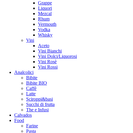
Grappe
Liquori
Mezcal
Rhum
Vermouth
Vodka
Whisky
Vini
Aceto
Vini Bianchi
Vini Dolci/Liquorosi
Vini Rosè
Vini Rossi
Analcolici
Bibite
Bibite BIO
Caffè
Latte
Sciroppi&basi
Succhi di frutta
The e Infusi
Calvados
Food
Farine
Pasta