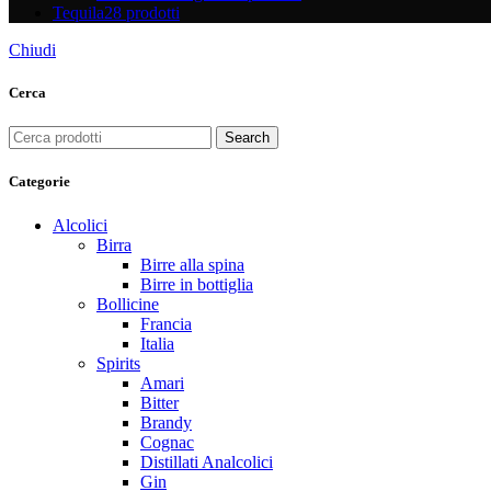
Tequila
28 prodotti
Chiudi
Cerca
Search
Categorie
Alcolici
Birra
Birre alla spina
Birre in bottiglia
Bollicine
Francia
Italia
Spirits
Amari
Bitter
Brandy
Cognac
Distillati Analcolici
Gin