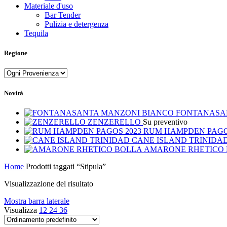
Materiale d'uso
Bar Tender
Pulizia e detergenza
Tequila
Regione
Novità
FONTANASA
ZENZERELLO
Su preventivo
RUM HAMPDEN PAGO
CANE ISLAND TRINIDA
AMARONE RHETICO
Home
Prodotti taggati “Stipula”
Visualizzazione del risultato
Mostra barra laterale
Visualizza
12
24
36