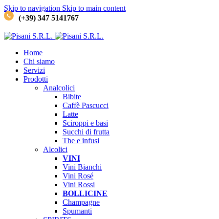
Skip to navigation
Skip to main content
(+39) 347 5141767
Home
Chi siamo
Servizi
Prodotti
Analcolici
Bibite
Caffè
Pascucci
Latte
Sciroppi e basi
Succhi di frutta
The e infusi
Alcolici
VINI
Vini Bianchi
Vini Rosé
Vini Rossi
BOLLICINE
Champagne
Spumanti