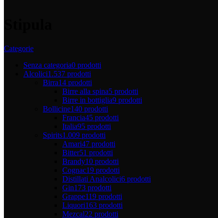
Stipula
Categorie
Senza categoria
0 prodotti
Alcolici
1.537 prodotti
Birra
14 prodotti
Birre alla spina
5 prodotti
Birre in bottiglia
9 prodotti
Bollicine
140 prodotti
Francia
45 prodotti
Italia
95 prodotti
Spirits
1.009 prodotti
Amari
47 prodotti
Bitter
51 prodotti
Brandy
10 prodotti
Cognac
19 prodotti
Distillati Analcolici
6 prodotti
Gin
173 prodotti
Grappe
119 prodotti
Liquori
163 prodotti
Mezcal
22 prodotti