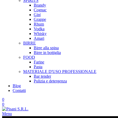
SPIRITS
Brandy
Cognac
Gin|
Grappe
Rhum
Vodka
Whisky
Amari
BIRRE
Birre alla spina
Birre in bottiglia
FOOD
Farine
Pasta
MATERIALE D'USO
PROFESSIONALE
Bar tender
Pulizia e detergenza
Blog
Contatti
0
0
Menu