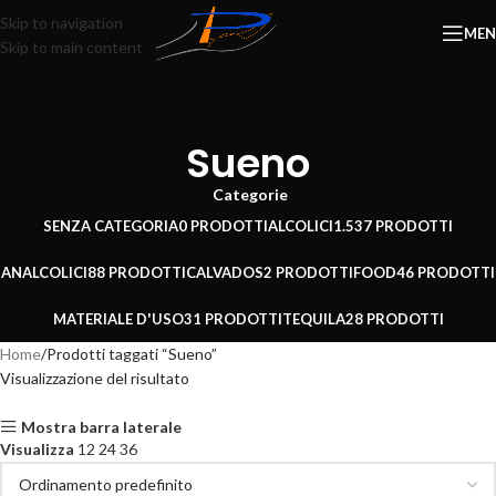
Skip to navigation
ME
Skip to main content
Sueno
Categorie
SENZA CATEGORIA
0 PRODOTTI
ALCOLICI
1.537 PRODOTTI
ANALCOLICI
88 PRODOTTI
CALVADOS
2 PRODOTTI
FOOD
46 PRODOTTI
MATERIALE D'USO
31 PRODOTTI
TEQUILA
28 PRODOTTI
Home
Prodotti taggati “Sueno”
Visualizzazione del risultato
Mostra barra laterale
Visualizza
12
24
36