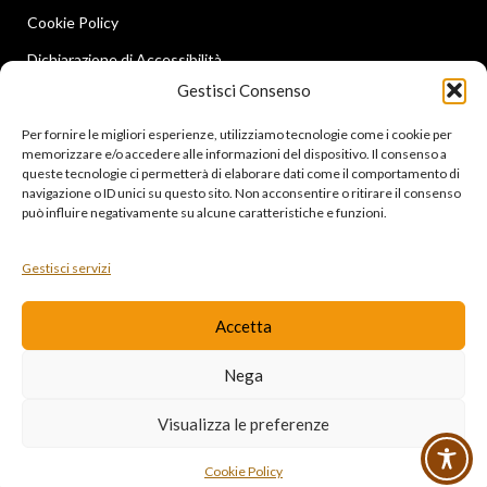
Cookie Policy
Dichiarazione di Accessibilità
Gestisci Consenso
Contatti
Ultime news
Per fornire le migliori esperienze, utilizziamo tecnologie come i cookie per
memorizzare e/o accedere alle informazioni del dispositivo. Il consenso a
queste tecnologie ci permetterà di elaborare dati come il comportamento di
LINK UTILI
navigazione o ID unici su questo sito. Non acconsentire o ritirare il consenso
può influire negativamente su alcune caratteristiche e funzioni.
Instagram
Facebook
Gestisci servizi
Diventa rivenditore
Accetta
I corsi professionali
Nega
TRAMPWEB.
Pisani S.R.L.
P.IVA 01583230766
2021 CREATED BY
PREMIUM E-
Visualizza le preferenze
COMMERCE
Cookie Policy