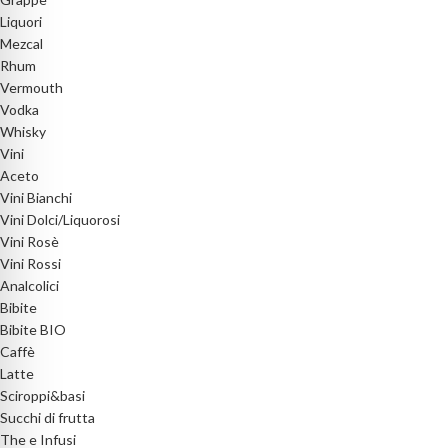
Liquori
Mezcal
Rhum
Vermouth
Vodka
Whisky
Vini
Aceto
Vini Bianchi
Vini Dolci/Liquorosi
Vini Rosè
Vini Rossi
Analcolici
Bibite
Bibite BIO
Caffè
Latte
Sciroppi&basi
Succhi di frutta
The e Infusi