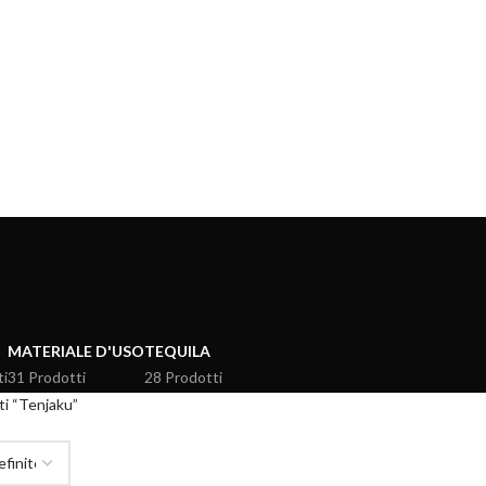
MATERIALE D'USO
TEQUILA
ti
31 Prodotti
28 Prodotti
ti “Tenjaku”