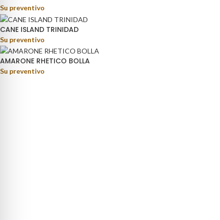
Su preventivo
CANE ISLAND TRINIDAD
Su preventivo
AMARONE RHETICO BOLLA
Su preventivo
rage distribution.
ino Fortunato, 81 - 85050 - Paterno (PZ)
9) 347 5141767
oteca@pisanisrl.it
TEGORIE