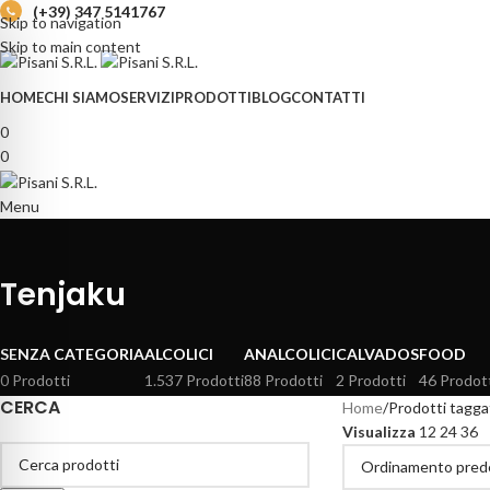
(+39) 347 5141767
Skip to navigation
Skip to main content
HOME
CHI SIAMO
SERVIZI
PRODOTTI
BLOG
CONTATTI
0
0
Menu
Tenjaku
SENZA CATEGORIA
ALCOLICI
ANALCOLICI
CALVADOS
FOOD
0 Prodotti
1.537 Prodotti
88 Prodotti
2 Prodotti
46 Prodot
CERCA
Home
Prodotti tagga
Visualizza
12
24
36