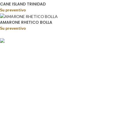
CANE ISLAND TRINIDAD
Su preventivo
AMARONE RHETICO BOLLA
Su preventivo
Food&Beverage distribution.
Via Giustino Fortunato, 81 - 85050 - Paterno (PZ)
Tel.: (+39) 347 5141767
Email: enoteca@pisanisrl.it
TOP CATEGORIE
Distillati
Birre
Vini rossi
Bollicine