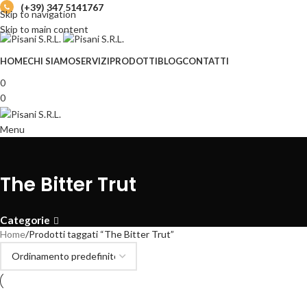
(+39) 347 5141767
Skip to navigation
Skip to main content
HOME
CHI SIAMO
SERVIZI
PRODOTTI
BLOG
CONTATTI
0
0
Menu
The Bitter Trut
Categorie
Home
Prodotti taggati “The Bitter Trut”