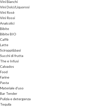
Vini Bianchi
Vini Dolci/Liquorosi
Vini Rosè
Vini Rossi
Analcolici
Bibite
Bibite BIO
Caffè
Latte
Sciroppi&basi
Succhi di frutta
The e Infusi
Calvados
Food
Farine
Pasta
Materiale d'uso
Bar Tender
Pulizia e detergenza
Tequila