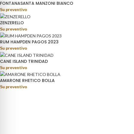
FONTANASANTA MANZONI BIANCO
Su preventivo
ZENZERELLO
Su preventivo
RUM HAMPDEN PAGOS 2023
Su preventivo
CANE ISLAND TRINIDAD
Su preventivo
AMARONE RHETICO BOLLA
Su preventivo
rage distribution.
ino Fortunato, 81 - 85050 - Paterno (PZ)
9) 347 5141767
oteca@pisanisrl.it