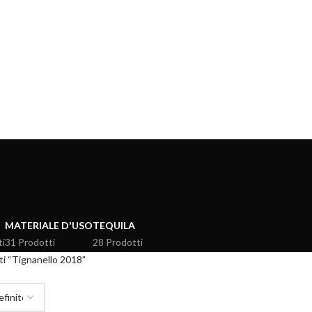
MATERIALE D'USO
TEQUILA
ti
31 Prodotti
28 Prodotti
ti “Tignanello 2018”