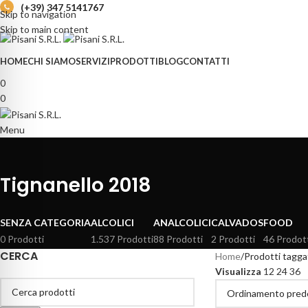
(+39) 347 5141767
Skip to navigation
Skip to main content
HOME
CHI SIAMO
SERVIZI
PRODOTTI
BLOG
CONTATTI
0
0
Menu
Tignanello 2018
SENZA CATEGORIA
ALCOLICI
ANALCOLICI
CALVADOS
FOOD
0 Prodotti
1.537 Prodotti
88 Prodotti
2 Prodotti
46 Prodot
CERCA
Home
Prodotti tagga
Visualizza
12
24
36