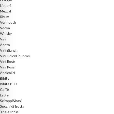
Liquori
Mezcal
Rhum
Vermouth
Vodka
Whisky
Vini
Aceto
Vini Bianchi
Vini Dolci/Liquorosi
Vini Rosè
Vini Rossi
Analcolici
Bibite
Bibite BIO
Caffè
Latte
Sciroppi&basi
Succhi di frutta
The e Infusi