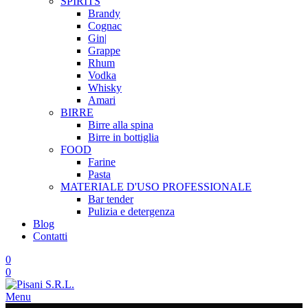
SPIRITS
Brandy
Cognac
Gin|
Grappe
Rhum
Vodka
Whisky
Amari
BIRRE
Birre alla spina
Birre in bottiglia
FOOD
Farine
Pasta
MATERIALE D'USO
PROFESSIONALE
Bar tender
Pulizia e detergenza
Blog
Contatti
0
0
Menu