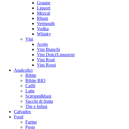
Grappe
Liquori
Mezcal
Rhum
Vermouth
Vodka
Whisky
Vini
Aceto
Vini Bianchi
Vini Dolci/Liquorosi
Vini Rosè
Vini Rossi
Analcolici
Bibite
Bibite BIO
Caffè
Latte
Sciroppi&basi
Succhi di frutta
The e Infusi
Calvados
Food
Farine
Pasta