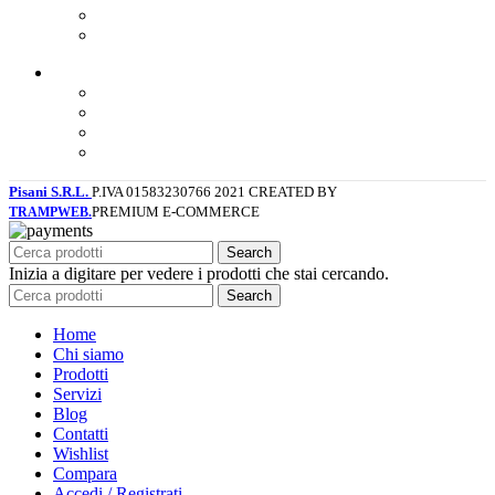
Contatti
Ultime news
Link utili
Instagram
Facebook
Diventa rivenditore
I corsi professionali
Pisani S.R.L.
P.IVA 01583230766
2021 CREATED BY
PREMIUM E-COMMERCE
TRAMPWEB.
Search
Inizia a digitare per vedere i prodotti che stai cercando.
Search
Home
Chi siamo
Prodotti
Servizi
Blog
Contatti
Wishlist
Compara
Accedi / Registrati