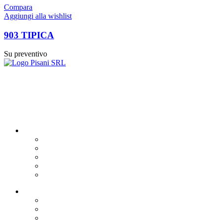
Compara
Aggiungi alla wishlist
903 TIPICA
Su preventivo
Food&Beverage distribution.
Via Giustino Fortunato, 81 - 85050 - Paterno (PZ)
Tel.: (+39) 347 5141767
Email: enoteca@pisanisrl.it
TOP CATEGORIE
Distillati
Birre
Vini rossi
Bollicine
Gin
Link utili
Privacy Policy
Cookie Policy
Dichiarazione di Accessibilità