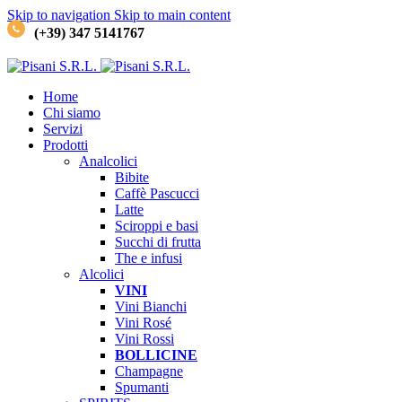
Skip to navigation
Skip to main content
(+39) 347 5141767
Home
Chi siamo
Servizi
Prodotti
Analcolici
Bibite
Caffè
Pascucci
Latte
Sciroppi e basi
Succhi di frutta
The e infusi
Alcolici
VINI
Vini Bianchi
Vini Rosé
Vini Rossi
BOLLICINE
Champagne
Spumanti