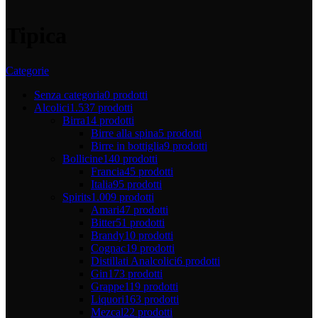
Tipica
Categorie
Senza categoria
0 prodotti
Alcolici
1.537 prodotti
Birra
14 prodotti
Birre alla spina
5 prodotti
Birre in bottiglia
9 prodotti
Bollicine
140 prodotti
Francia
45 prodotti
Italia
95 prodotti
Spirits
1.009 prodotti
Amari
47 prodotti
Bitter
51 prodotti
Brandy
10 prodotti
Cognac
19 prodotti
Distillati Analcolici
6 prodotti
Gin
173 prodotti
Grappe
119 prodotti
Liquori
163 prodotti
Mezcal
22 prodotti