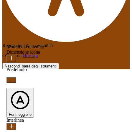
Regolazioni di accessibilità
Moduli di contenuto
Dimensione icona
Offerto da
OneTap
Nascondi barra degli strumenti
Predefinito
Font leggibile
Interlinea