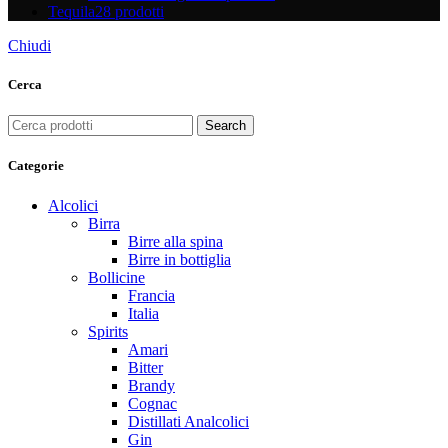
Tequila
28 prodotti
Chiudi
Cerca
Search
Categorie
Alcolici
Birra
Birre alla spina
Birre in bottiglia
Bollicine
Francia
Italia
Spirits
Amari
Bitter
Brandy
Cognac
Distillati Analcolici
Gin