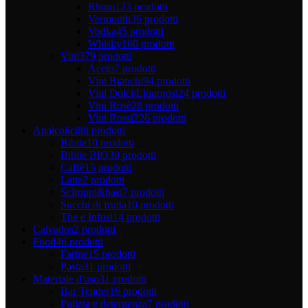
Rhum
123 prodotti
Vermouth
36 prodotti
Vodka
45 prodotti
Whisky
160 prodotti
Vini
379 prodotti
Aceto
7 prodotti
Vini Bianchi
94 prodotti
Vini Dolci/Liquorosi
24 prodotti
Vini Rosè
28 prodotti
Vini Rossi
226 prodotti
Analcolici
88 prodotti
Bibite
10 prodotti
Bibite BIO
30 prodotti
Caffè
15 prodotti
Latte
2 prodotti
Sciroppi&basi
7 prodotti
Succhi di frutta
10 prodotti
The e Infusi
14 prodotti
Calvados
2 prodotti
Food
46 prodotti
Farine
15 prodotti
Pasta
31 prodotti
Materiale d'uso
31 prodotti
Bar Tender
16 prodotti
Pulizia e detergenza
7 prodotti