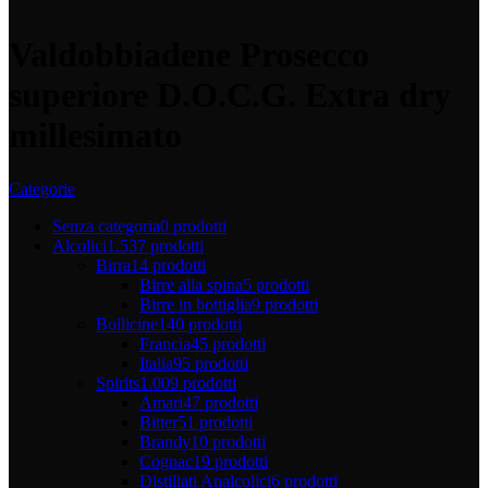
Valdobbiadene Prosecco
superiore D.O.C.G. Extra dry
millesimato
Categorie
Senza categoria
0 prodotti
Alcolici
1.537 prodotti
Birra
14 prodotti
Birre alla spina
5 prodotti
Birre in bottiglia
9 prodotti
Bollicine
140 prodotti
Francia
45 prodotti
Italia
95 prodotti
Spirits
1.009 prodotti
Amari
47 prodotti
Bitter
51 prodotti
Brandy
10 prodotti
Cognac
19 prodotti
Distillati Analcolici
6 prodotti