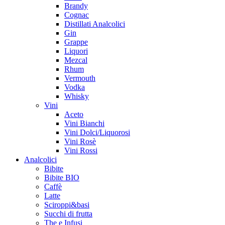
Brandy
Cognac
Distillati Analcolici
Gin
Grappe
Liquori
Mezcal
Rhum
Vermouth
Vodka
Whisky
Vini
Aceto
Vini Bianchi
Vini Dolci/Liquorosi
Vini Rosè
Vini Rossi
Analcolici
Bibite
Bibite BIO
Caffè
Latte
Sciroppi&basi
Succhi di frutta
The e Infusi