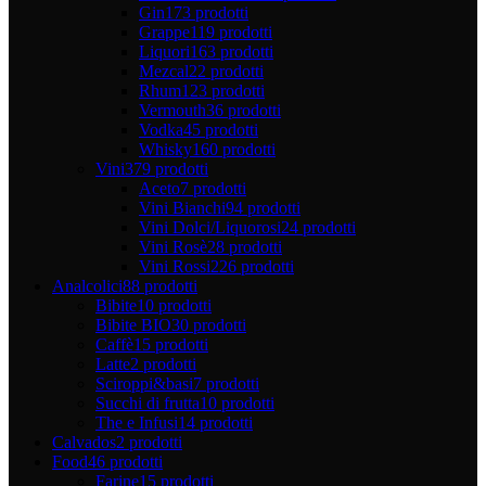
Gin
173 prodotti
Grappe
119 prodotti
Liquori
163 prodotti
Mezcal
22 prodotti
Rhum
123 prodotti
Vermouth
36 prodotti
Vodka
45 prodotti
Whisky
160 prodotti
Vini
379 prodotti
Aceto
7 prodotti
Vini Bianchi
94 prodotti
Vini Dolci/Liquorosi
24 prodotti
Vini Rosè
28 prodotti
Vini Rossi
226 prodotti
Analcolici
88 prodotti
Bibite
10 prodotti
Bibite BIO
30 prodotti
Caffè
15 prodotti
Latte
2 prodotti
Sciroppi&basi
7 prodotti
Succhi di frutta
10 prodotti
The e Infusi
14 prodotti
Calvados
2 prodotti
Food
46 prodotti
Farine
15 prodotti