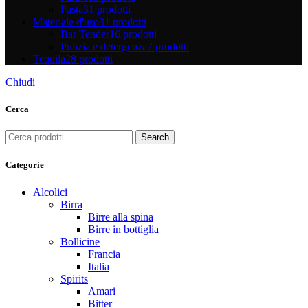
Pasta
31 prodotti
Materiale d'uso
31 prodotti
Bar Tender
16 prodotti
Pulizia e detergenza
7 prodotti
Tequila
28 prodotti
Chiudi
Cerca
Search
Categorie
Alcolici
Birra
Birre alla spina
Birre in bottiglia
Bollicine
Francia
Italia
Spirits
Amari
Bitter