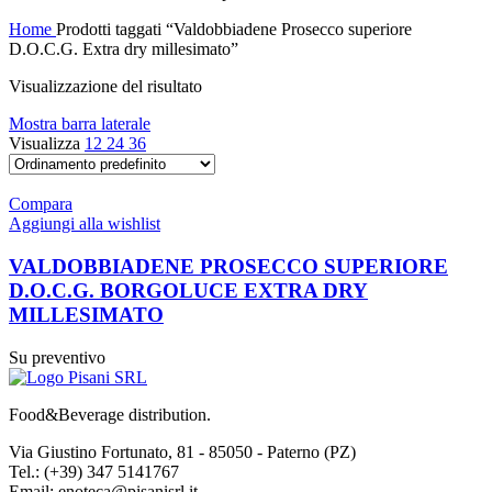
Home
Prodotti taggati “Valdobbiadene Prosecco superiore
D.O.C.G. Extra dry millesimato”
Visualizzazione del risultato
Mostra barra laterale
Visualizza
12
24
36
Compara
Aggiungi alla wishlist
VALDOBBIADENE PROSECCO SUPERIORE
D.O.C.G. BORGOLUCE EXTRA DRY
MILLESIMATO
Su preventivo
Food&Beverage distribution.
Via Giustino Fortunato, 81 - 85050 - Paterno (PZ)
Tel.: (+39) 347 5141767
Email: enoteca@pisanisrl.it