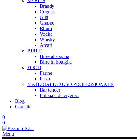
SPIRITS
Brandy
Cognac
Gin|
Grappe
Rhum
Vodka
Whisky
Amari
BIRRE
Birre alla spina
Birre in bottiglia
FOOD
Farine
Pasta
MATERIALE D'USO
PROFESSIONALE
Bar tender
Pulizia e detergenza
Blog
Contatti
0
0
Menu