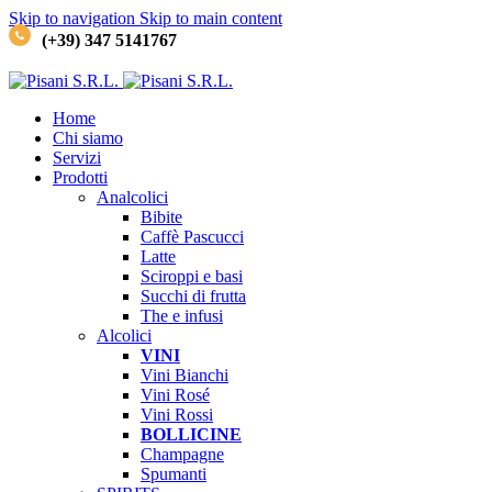
Skip to navigation
Skip to main content
(+39) 347 5141767
Home
Chi siamo
Servizi
Prodotti
Analcolici
Bibite
Caffè
Pascucci
Latte
Sciroppi e basi
Succhi di frutta
The e infusi
Alcolici
VINI
Vini Bianchi
Vini Rosé
Vini Rossi
BOLLICINE
Champagne
Spumanti