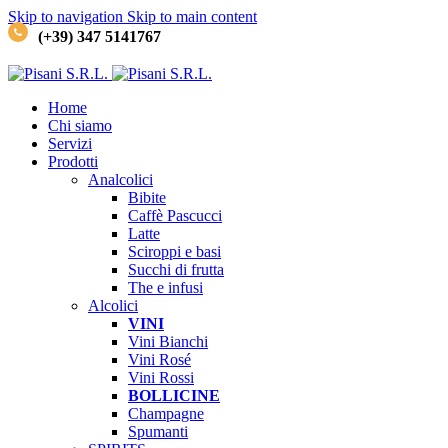
Skip to navigation
Skip to main content
(+39) 347 5141767
Home
Chi siamo
Servizi
Prodotti
Analcolici
Bibite
Caffè
Pascucci
Latte
Sciroppi e basi
Succhi di frutta
The e infusi
Alcolici
VINI
Vini Bianchi
Vini Rosé
Vini Rossi
BOLLICINE
Champagne
Spumanti