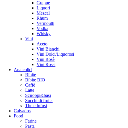
Grappe
Liquori
Mezcal
Rhum
Vermouth
Vodka
Whisky
Vini
Aceto
Vini Bianchi
Vini Dolci/Liquorosi
Vini Rosè
Vini Rossi
Analcolici
Bibite
Bibite BIO
Caffè
Latte
Sciroppi&basi
Succhi di frutta
The e Infusi
Calvados
Food
Farine
Pasta