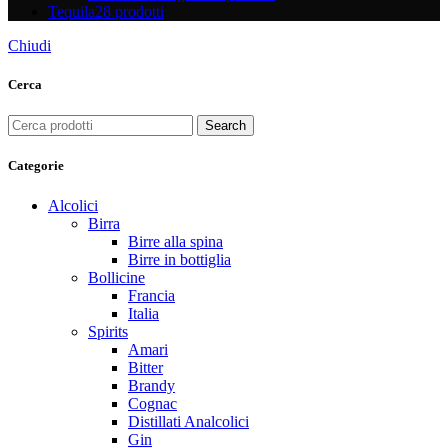
Tequila
28 prodotti
Chiudi
Cerca
Search
Categorie
Alcolici
Birra
Birre alla spina
Birre in bottiglia
Bollicine
Francia
Italia
Spirits
Amari
Bitter
Brandy
Cognac
Distillati Analcolici
Gin