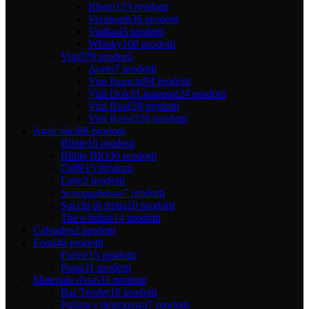
Rhum
123 prodotti
Vermouth
36 prodotti
Vodka
45 prodotti
Whisky
160 prodotti
Vini
379 prodotti
Aceto
7 prodotti
Vini Bianchi
94 prodotti
Vini Dolci/Liquorosi
24 prodotti
Vini Rosè
28 prodotti
Vini Rossi
226 prodotti
Analcolici
88 prodotti
Bibite
10 prodotti
Bibite BIO
30 prodotti
Caffè
15 prodotti
Latte
2 prodotti
Sciroppi&basi
7 prodotti
Succhi di frutta
10 prodotti
The e Infusi
14 prodotti
Calvados
2 prodotti
Food
46 prodotti
Farine
15 prodotti
Pasta
31 prodotti
Materiale d'uso
31 prodotti
Bar Tender
16 prodotti
Pulizia e detergenza
7 prodotti