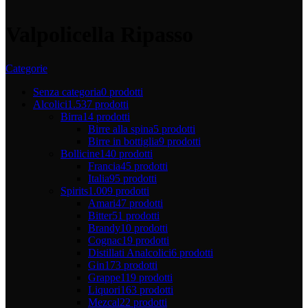
Valpolicella Ripasso
Categorie
Senza categoria
0 prodotti
Alcolici
1.537 prodotti
Birra
14 prodotti
Birre alla spina
5 prodotti
Birre in bottiglia
9 prodotti
Bollicine
140 prodotti
Francia
45 prodotti
Italia
95 prodotti
Spirits
1.009 prodotti
Amari
47 prodotti
Bitter
51 prodotti
Brandy
10 prodotti
Cognac
19 prodotti
Distillati Analcolici
6 prodotti
Gin
173 prodotti
Grappe
119 prodotti
Liquori
163 prodotti
Mezcal
22 prodotti