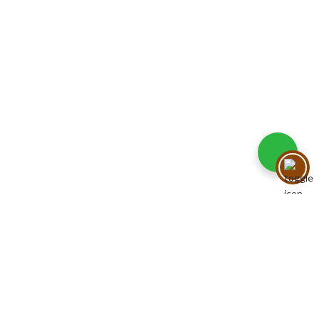
Food&Beverage distribution.
Via Giustino Fortunato, 81 - 85050 - Paterno (PZ)
Tel.: (+39) 347 5141767
Email: enoteca@pisanisrl.it
TOP CATEGORIE