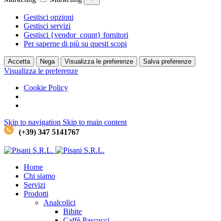
Gestisci opzioni
Gestisci servizi
Gestisci {vendor_count} fornitori
Per saperne di più su questi scopi
Accetta
Nega
Visualizza le preferenze
Salva preferenze
Visualizza le preferenze
Cookie Policy
Skip to navigation
Skip to main content
(+39) 347 5141767
Home
Chi siamo
Servizi
Prodotti
Analcolici
Bibite
Caffè
Pascucci