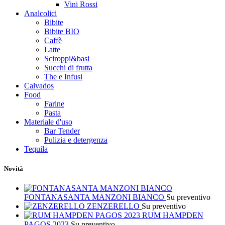
Vini Rossi
Analcolici
Bibite
Bibite BIO
Caffè
Latte
Sciroppi&basi
Succhi di frutta
The e Infusi
Calvados
Food
Farine
Pasta
Materiale d'uso
Bar Tender
Pulizia e detergenza
Tequila
Novità
FONTANASANTA MANZONI BIANCO
Su preventivo
ZENZERELLO
Su preventivo
RUM HAMPDEN
PAGOS 2023
Su preventivo