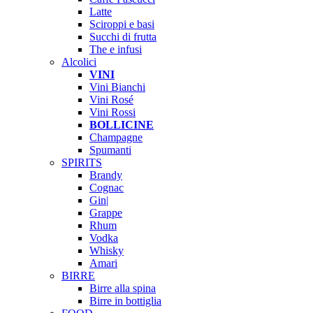
Latte
Sciroppi e basi
Succhi di frutta
The e infusi
Alcolici
VINI
Vini Bianchi
Vini Rosé
Vini Rossi
BOLLICINE
Champagne
Spumanti
SPIRITS
Brandy
Cognac
Gin|
Grappe
Rhum
Vodka
Whisky
Amari
BIRRE
Birre alla spina
Birre in bottiglia