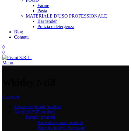
FOOD
Farine
Pasta
MATERIALE D'USO
PROFESSIONALE
Bar tender
Pulizia e detergenza
Blog
Contatti
0
0
Menu
Whitley Neill
Categorie
Senza categoria
0 prodotti
Alcolici
1.537 prodotti
Birra
14 prodotti
Birre alla spina
5 prodotti
Birre in bottiglia
9 prodotti