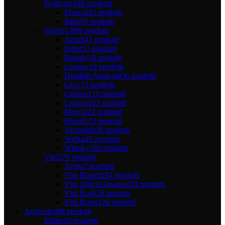
Bollicine
140 prodotti
Francia
45 prodotti
Italia
95 prodotti
Spirits
1.009 prodotti
Amari
47 prodotti
Bitter
51 prodotti
Brandy
10 prodotti
Cognac
19 prodotti
Distillati Analcolici
6 prodotti
Gin
173 prodotti
Grappe
119 prodotti
Liquori
163 prodotti
Mezcal
22 prodotti
Rhum
123 prodotti
Vermouth
36 prodotti
Vodka
45 prodotti
Whisky
160 prodotti
Vini
379 prodotti
Aceto
7 prodotti
Vini Bianchi
94 prodotti
Vini Dolci/Liquorosi
24 prodotti
Vini Rosè
28 prodotti
Vini Rossi
226 prodotti
Analcolici
88 prodotti
Bibite
10 prodotti