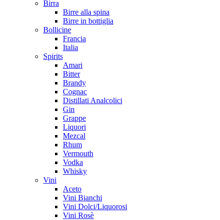
Birra
Birre alla spina
Birre in bottiglia
Bollicine
Francia
Italia
Spirits
Amari
Bitter
Brandy
Cognac
Distillati Analcolici
Gin
Grappe
Liquori
Mezcal
Rhum
Vermouth
Vodka
Whisky
Vini
Aceto
Vini Bianchi
Vini Dolci/Liquorosi
Vini Rosè