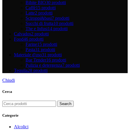
Bibite BIO
30 prodotti
Caffè
15 prodotti
Latte
2 prodotti
Sciroppi&basi
7 prodotti
Succhi di frutta
10 prodotti
The e Infusi
14 prodotti
Calvados
2 prodotti
Food
46 prodotti
Farine
15 prodotti
Pasta
31 prodotti
Materiale d'uso
31 prodotti
Bar Tender
16 prodotti
Pulizia e detergenza
7 prodotti
Tequila
28 prodotti
Chiudi
Cerca
Search
Categorie
Alcolici