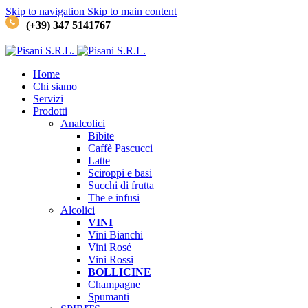
Skip to navigation
Skip to main content
(+39) 347 5141767
Home
Chi siamo
Servizi
Prodotti
Analcolici
Bibite
Caffè
Pascucci
Latte
Sciroppi e basi
Succhi di frutta
The e infusi
Alcolici
VINI
Vini Bianchi
Vini Rosé
Vini Rossi
BOLLICINE
Champagne
Spumanti