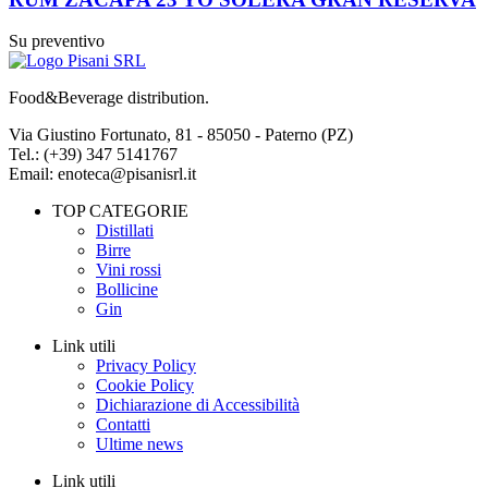
Su preventivo
Food&Beverage distribution.
Via Giustino Fortunato, 81 - 85050 - Paterno (PZ)
Tel.: (+39) 347 5141767
Email: enoteca@pisanisrl.it
TOP CATEGORIE
Distillati
Birre
Vini rossi
Bollicine
Gin
Link utili
Privacy Policy
Cookie Policy
Dichiarazione di Accessibilità
Contatti
Ultime news
Link utili