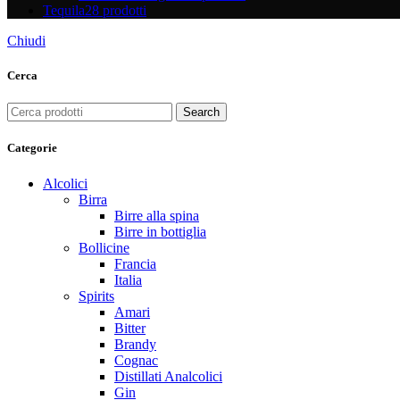
Tequila
28 prodotti
Chiudi
Cerca
Search
Categorie
Alcolici
Birra
Birre alla spina
Birre in bottiglia
Bollicine
Francia
Italia
Spirits
Amari
Bitter
Brandy
Cognac
Distillati Analcolici
Gin