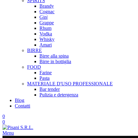
SPIRITS
Brandy
Cognac
Gin|
Grappe
Rhum
Vodka
Whisky
Amari
BIRRE
Birre alla spina
Birre in bottiglia
FOOD
Farine
Pasta
MATERIALE D'USO
PROFESSIONALE
Bar tender
Pulizia e detergenza
Blog
Contatti
0
0
Menu