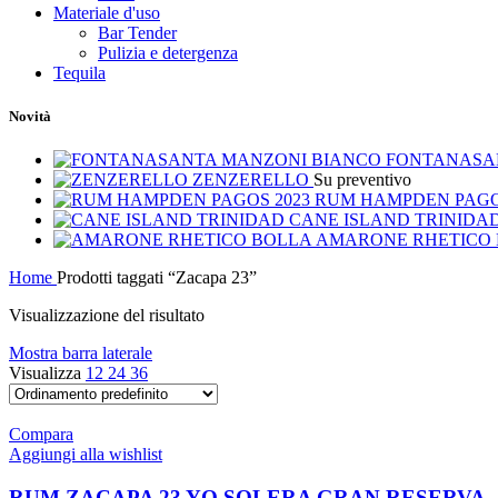
Materiale d'uso
Bar Tender
Pulizia e detergenza
Tequila
Novità
FONTANASA
ZENZERELLO
Su preventivo
RUM HAMPDEN PAGO
CANE ISLAND TRINIDA
AMARONE RHETICO
Home
Prodotti taggati “Zacapa 23”
Visualizzazione del risultato
Mostra barra laterale
Visualizza
12
24
36
Compara
Aggiungi alla wishlist
RUM ZACAPA 23 YO SOLERA GRAN RESERVA