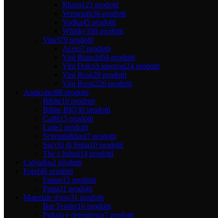
Rhum
123 prodotti
Vermouth
36 prodotti
Vodka
45 prodotti
Whisky
160 prodotti
Vini
379 prodotti
Aceto
7 prodotti
Vini Bianchi
94 prodotti
Vini Dolci/Liquorosi
24 prodotti
Vini Rosè
28 prodotti
Vini Rossi
226 prodotti
Analcolici
88 prodotti
Bibite
10 prodotti
Bibite BIO
30 prodotti
Caffè
15 prodotti
Latte
2 prodotti
Sciroppi&basi
7 prodotti
Succhi di frutta
10 prodotti
The e Infusi
14 prodotti
Calvados
2 prodotti
Food
46 prodotti
Farine
15 prodotti
Pasta
31 prodotti
Materiale d'uso
31 prodotti
Bar Tender
16 prodotti
Pulizia e detergenza
7 prodotti