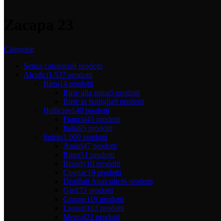
Zacapa 23
Categorie
Senza categoria
0 prodotti
Alcolici
1.537 prodotti
Birra
14 prodotti
Birre alla spina
5 prodotti
Birre in bottiglia
9 prodotti
Bollicine
140 prodotti
Francia
45 prodotti
Italia
95 prodotti
Spirits
1.009 prodotti
Amari
47 prodotti
Bitter
51 prodotti
Brandy
10 prodotti
Cognac
19 prodotti
Distillati Analcolici
6 prodotti
Gin
173 prodotti
Grappe
119 prodotti
Liquori
163 prodotti
Mezcal
22 prodotti