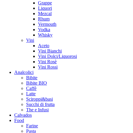
Grappe
Liquori
Mezcal
Rhum
Vermouth
Vodka
Whisky
Vini
Aceto
Vini Bianchi
Vini Dolci/Liquorosi
Vini Rosè
Vini Rossi
Analcolici
Bibite
Bibite BIO
Caffè
Latte
Sciroppi&basi
Succhi di frutta
The e Infusi
Calvados
Food
Farine
Pasta