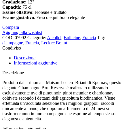
Gradazione:
12°
Capacità:
75 cl
Esame olfattivo
: Floreale e fruttato
Esame gustativo
: Fresco equilibrato elegante
Compara
Aggiungi alla wishlist
COD:
07992
Categorie:
Alcolici
,
Bollicine
,
Francia
Tag:
champagne
,
Francia
,
Leclerc Briant
Condiviso
Descrizione
Informazioni aggiuntive
Descrizione
Prodotto dalla rinomata Maison Leclerc Briant di Epernay, questo
elegante Champagne Brut Réserve è realizzato utilizzando
esclusivamente uve di pinot noir, pinot meunier e chardonnay
coltivate secondo i dettami dell’agricoltura biodinamica. Viene
effettuata un’accurata selezione tra i migliori grappoli, raccolti
unicamente a mano, che dopo un affinamento di 24 mesi si
trasformeranno in uno champagne che esprime al tempo stesso
eleganza e autenticità.
Informazioni aggiuntive