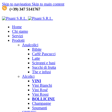
Skip to navigation
Skip to main content
(+39) 347 5141767
Home
Chi siamo
Servizi
Prodotti
Analcolici
Bibite
Caffè
Pascucci
Latte
Sciroppi e basi
Succhi di frutta
The e infusi
Alcolici
VINI
Vini Bianchi
Vini Rosé
Vini Rossi
BOLLICINE
Champagne
Spumanti