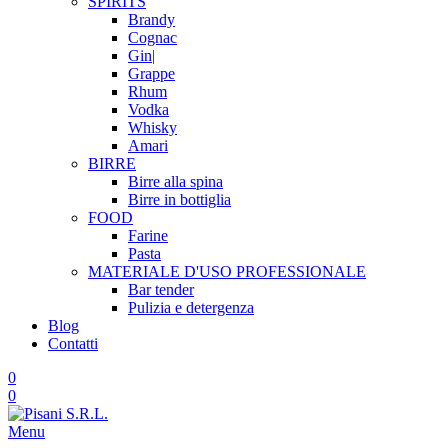
SPIRITS
Brandy
Cognac
Gin|
Grappe
Rhum
Vodka
Whisky
Amari
BIRRE
Birre alla spina
Birre in bottiglia
FOOD
Farine
Pasta
MATERIALE D'USO
PROFESSIONALE
Bar tender
Pulizia e detergenza
Blog
Contatti
0
0
Menu