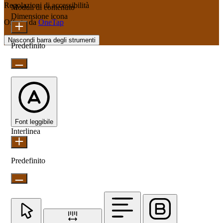
Regolazioni di accessibilità
Moduli di contenuto
Dimensione icona
Offerto da
OneTap
Nascondi barra degli strumenti
Predefinito
Font leggibile
Interlinea
Predefinito