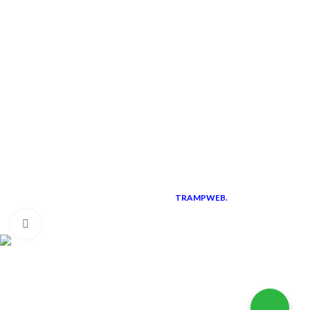
Contatti
Ultime news
LINK UTILI
Instagram
Facebook
Diventa rivenditore
I corsi professionali
TRAMPWEB.
Pisani S.R.L.
P.IVA 01583230766
2021 CREATED BY
PREMIUM E-
COMMERCE
Clicca per ingrandire