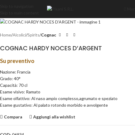
Skip to navigation
Me
Skip to main content
Home
Alcolici
Spirits
Cognac
COGNAC HARDY NOCES D’ARGENT
Su preventivo
Nazione: Francia
Grado: 40°
Capacità: 70 cl
Esame visivo: Ramato
Esame olfattivo: Al naso ampio complesso,agrumato e speziato
Esame gustativo: Al palato rotondo morbido e avvolgente
Compara
Aggiungi alla wishlist
COD:
06934