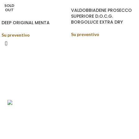
SOLD
VALDOBBIADENE PROSECCO
OUT
SUPERIORE D.O.C.G.
BORGOLUCE EXTRA DRY
DEEP ORIGINAL MENTA
Su preventivo
Su preventivo
Food&Beverage distribution.
Via Giustino Fortunato, 81 - 85050 - Paterno (PZ)
Tel.: (+39) 347 5141767
Email: enoteca@pisanisrl.it