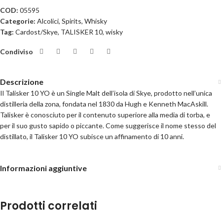
COD:
05595
Categorie:
Alcolici
,
Spirits
,
Whisky
Tag:
Cardost/Skye
,
TALISKER 10
,
wisky
Condiviso
Descrizione
Il Talisker 10 YO è un Single Malt dell’isola di Skye, prodotto nell’unica
distilleria della zona, fondata nel 1830 da Hugh e Kenneth MacAskill.
Talisker è conosciuto per il contenuto superiore alla media di torba, e
per il suo gusto sapido o piccante. Come suggerisce il nome stesso del
distillato, il Talisker 10 YO subisce un affinamento di 10 anni.
Informazioni aggiuntive
Prodotti correlati