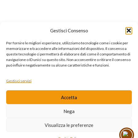
LINK UTILI
Instagram
Gestisci Consenso
Facebook
Per fornire le migliori esperienze, utilizziamo tecnologie come i cookie per
Diventa rivenditore
memorizzare e/o accedere alle informazioni del dispositivo. Il consenso a
queste tecnologie ci permetterà di elaborare dati come il comportamento di
I corsi professionali
navigazione o ID unici su questo sito. Non acconsentire o ritirare il consenso
può influire negativamente su alcune caratteristiche e funzioni.
TRAMPWEB.
Pisani S.R.L.
P.IVA 01583230766
2021 CREATED BY
PREMIUM E-
COMMERCE
Gestisci servizi
Accetta
Inizia una conversazione
Ciao! Fai clic su un operatore disponibile di seguito per chattare
Nega
su
Whatsapp
Solitamente rispondiamo entro pochi minuti.
Visualizza le preferenze