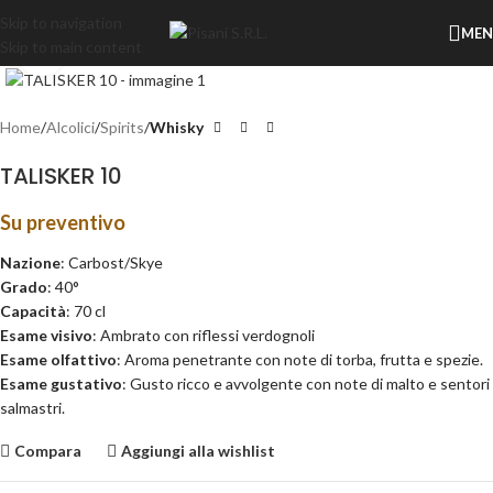
Skip to navigation
ME
Skip to main content
Clicca per ingrandire
Home
Alcolici
Spirits
Whisky
TALISKER 10
Su preventivo
Nazione
: Carbost/Skye
Grado
: 40°
Capacità
: 70 cl
Esame visivo
: Ambrato con riflessi verdognoli
Esame olfattivo
: Aroma penetrante con note di torba, frutta e spezie.
Esame gustativo
: Gusto ricco e avvolgente con note di malto e sentori
salmastri.
Compara
Aggiungi alla wishlist