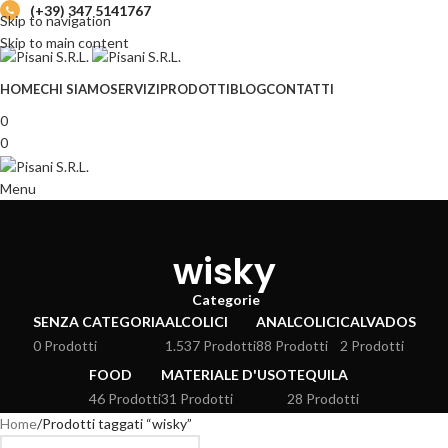
(+39) 347 5141767
Skip to navigation
Skip to main content
HOME
CHI SIAMO
SERVIZI
PRODOTTI
BLOG
CONTATTI
0
0
Menu
wisky
Categorie
SENZA CATEGORIA
ALCOLICI
ANALCOLICI
CALVADOS
0 Prodotti
1.537 Prodotti
88 Prodotti
2 Prodotti
FOOD
MATERIALE D'USO
TEQUILA
46 Prodotti
31 Prodotti
28 Prodotti
Home
Prodotti taggati “wisky”