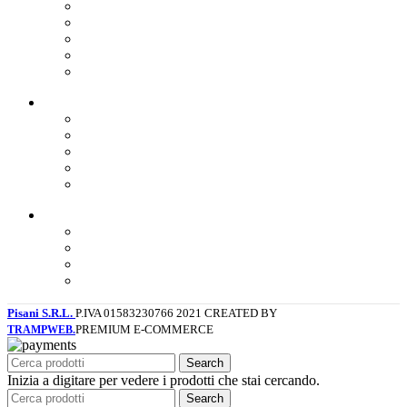
Distillati
Birre
Vini rossi
Bollicine
Gin
Link utili
Privacy Policy
Cookie Policy
Dichiarazione di Accessibilità
Contatti
Ultime news
Link utili
Instagram
Facebook
Diventa rivenditore
I corsi professionali
Pisani S.R.L.
P.IVA 01583230766
2021 CREATED BY
PREMIUM E-COMMERCE
TRAMPWEB.
Search
Inizia a digitare per vedere i prodotti che stai cercando.
Search