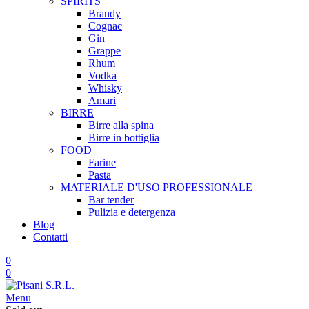
SPIRITS
Brandy
Cognac
Gin|
Grappe
Rhum
Vodka
Whisky
Amari
BIRRE
Birre alla spina
Birre in bottiglia
FOOD
Farine
Pasta
MATERIALE D'USO
PROFESSIONALE
Bar tender
Pulizia e detergenza
Blog
Contatti
0
0
Menu