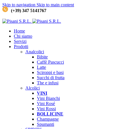
Skip to navigation
Skip to main content
(+39) 347 5141767
Home
Chi siamo
Servizi
Prodotti
Analcolici
Bibite
Caffè
Pascucci
Latte
Sciroppi e basi
Succhi di frutta
The e infusi
Alcolici
VINI
Vini Bianchi
Vini Rosé
Vini Rossi
BOLLICINE
Champagne
Spumanti