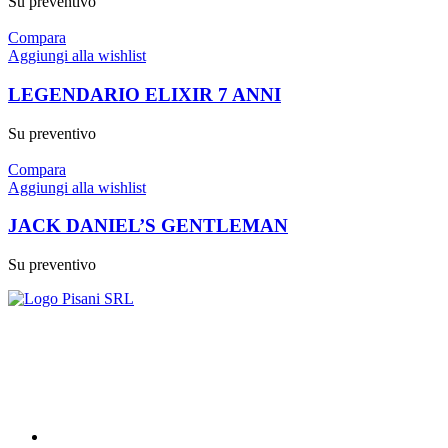
Su preventivo
Compara
Aggiungi alla wishlist
LEGENDARIO ELIXIR 7 ANNI
Su preventivo
Compara
Aggiungi alla wishlist
JACK DANIEL’S GENTLEMAN
Su preventivo
Food&Beverage distribution.
Via Giustino Fortunato, 81 - 85050 - Paterno (PZ)
Tel.: (+39) 347 5141767
Email: enoteca@pisanisrl.it
TOP CATEGORIE