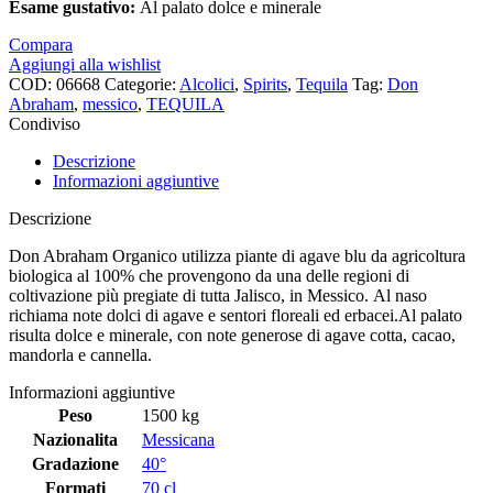
Esame
gustativo:
Al palato dolce e minerale
Compara
Aggiungi alla wishlist
COD:
06668
Categorie:
Alcolici
,
Spirits
,
Tequila
Tag:
Don
Abraham
,
messico
,
TEQUILA
Condiviso
Descrizione
Informazioni aggiuntive
Descrizione
Don Abraham Organico utilizza piante di agave blu da agricoltura
biologica al 100% che provengono da una delle regioni di
coltivazione più pregiate di tutta Jalisco, in Messico. Al naso
richiama note dolci di agave e sentori floreali ed erbacei.Al palato
risulta dolce e minerale, con note generose di agave cotta, cacao,
mandorla e cannella.
Informazioni aggiuntive
Peso
1500 kg
Nazionalita
Messicana
Gradazione
40°
Formati
70 cl