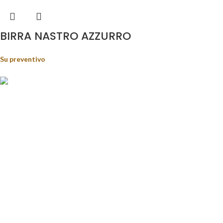
BIRRA NASTRO AZZURRO
Su preventivo
Food&Beverage distribution.
Via Giustino Fortunato, 81 - 85050 - Paterno (PZ)
Tel.: (+39) 347 5141767
Email: enoteca@pisanisrl.it
TOP CATEGORIE
Distillati
Birre
Vini rossi