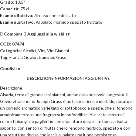
Grado:
13,5°
Capacità:
75 cl
Esame olfattivo:
Al naso fine e delicato
Esame gustativo:
Al palato morbido speziato fruttato
Compara
Aggiungi alla wishlist
COD:
07474
Categorie:
Alcolici
,
Vini
,
Vini Bianchi
Tag:
Francia Gewurztraminer
,
Guss
Condiviso
DESCRIZIONE
INFORMAZIONI AGGIUNTIVE
Descrizione
Alsazia, terra di grandissimi bianchi, anche dalla notevole longevità. Il
Gewurztraminer di Joseph Gruss è un bianco ricco e morbido, dotato di
un corredo aromatico variegato di sottobosco e spezie, che si fondono
armonicamente in una fragranza inconfondibile. Alla vista, mostra il
colore tipico giallo paglierino con sfumature dorate. In bocca, risulta
saporito, con sentori di frutta che lo rendono morbido, speziato e con
una struttura decisa che lascia al palato una lunga persistenza