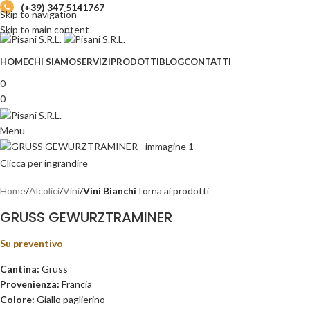
(+39) 347 5141767
Skip to navigation
Skip to main content
HOME
CHI SIAMO
SERVIZI
PRODOTTI
BLOG
CONTATTI
0
0
Menu
Clicca per ingrandire
Home
Alcolici
Vini
Vini Bianchi
Torna ai prodotti
GRUSS GEWURZTRAMINER
Su preventivo
Cantina:
Gruss
Provenienza:
Francia
Colore:
Giallo paglierino