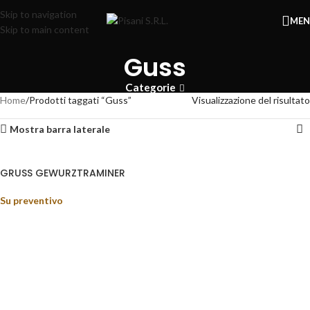
Skip to navigation
ME
Skip to main content
Guss
Categorie
Home
Prodotti taggati “Guss”
Visualizzazione del risultato
Mostra barra laterale
GRUSS GEWURZTRAMINER
Su preventivo