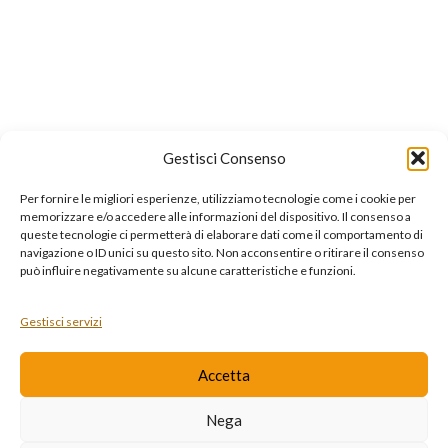
Email: enoteca@pisanisrl.it
TOP CATEGORIE
Distillati
Birre
Gestisci Consenso
Vini rossi
Per fornire le migliori esperienze, utilizziamo tecnologie come i cookie per
Bollicine
memorizzare e/o accedere alle informazioni del dispositivo. Il consenso a
queste tecnologie ci permetterà di elaborare dati come il comportamento di
Gin
navigazione o ID unici su questo sito. Non acconsentire o ritirare il consenso
può influire negativamente su alcune caratteristiche e funzioni.
LINK UTILI
Gestisci servizi
Privacy Policy
Cookie Policy
Accetta
Dichiarazione di Accessibilità
Nega
Contatti