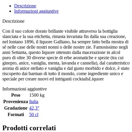
Descrizione
Informazioni aggiuntive
Descrizione
Con il suo colore dorato brillante visibile attraverso la bottiglia
slanciata e la sua etichetta, rimasta invariata fin dalla sua creazione,
nel lontano 1896, il liquore Galliano, ha sempre fatto bella mostra di
sé nelle case delle nostri nonni o delle nostre zie. Famosissimo negli
anni Settanta, questo liquore ottenuto dalla macerazione in alcol
puro di oltre 30 diverse specie di erbe aromatiche e spezie (tra cui
ginepro, anice, vaniglia, menta, lavanda e cannella), dal caratteristico
aroma di anice stellato e vaniglia e dal gusto morbido e dolce, è stato
riscoperto dai barman di tutto il mondo, come ingrediente unico e
speciale per creare nuovi ed intriganti cocktailsLiquore
Informazioni aggiuntive
Peso
1500 kg
Provenienza
Italia
Gradazione
42,3°
Formati
50 cl
Prodotti correlati