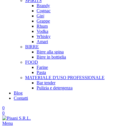
SPIRITS
Brandy
Cognac
Gin|
Grappe
Rhum
Vodka
Whisky
Amari
BIRRE
Birre alla spina
Birre in bottiglia
FOOD
Farine
Pasta
MATERIALE D'USO
PROFESSIONALE
Bar tender
Pulizia e detergenza
Blog
Contatti
0
0
Menu