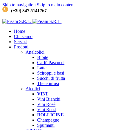
Skip to navigation
Skip to main content
(+39) 347 5141767
Home
Chi siamo
Servizi
Prodotti
Analcolici
Bibite
Caffè
Pascucci
Latte
Sciroppi e basi
Succhi di frutta
The e infusi
Alcolici
VINI
Vini Bianchi
Vini Rosé
Vini Rossi
BOLLICINE
Champagne
Spumanti