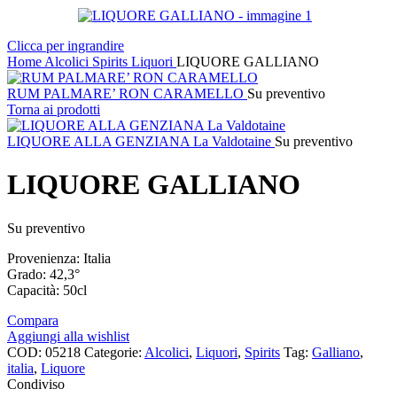
Clicca per ingrandire
Home
Alcolici
Spirits
Liquori
LIQUORE GALLIANO
RUM PALMARE’ RON CARAMELLO
Su preventivo
Torna ai prodotti
LIQUORE ALLA GENZIANA La Valdotaine
Su preventivo
LIQUORE GALLIANO
Su preventivo
Provenienza: Italia
Grado: 42,3°
Capacità: 50cl
Compara
Aggiungi alla wishlist
COD:
05218
Categorie:
Alcolici
,
Liquori
,
Spirits
Tag:
Galliano
,
italia
,
Liquore
Condiviso