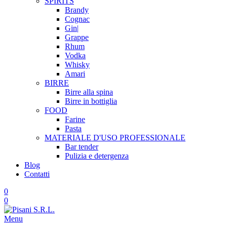
SPIRITS
Brandy
Cognac
Gin|
Grappe
Rhum
Vodka
Whisky
Amari
BIRRE
Birre alla spina
Birre in bottiglia
FOOD
Farine
Pasta
MATERIALE D'USO
PROFESSIONALE
Bar tender
Pulizia e detergenza
Blog
Contatti
0
0
Menu