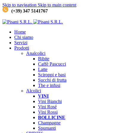
Skip to navigation
Skip to main content
(+39) 347 5141767
Home
Chi siamo
Servizi
Prodotti
Analcolici
Bibite
Caffè
Pascucci
Latte
Sciroppi e basi
Succhi di frutta
The e infusi
Alcolici
VINI
Vini Bianchi
Vini Rosé
Vini Rossi
BOLLICINE
Champagne
Spumanti