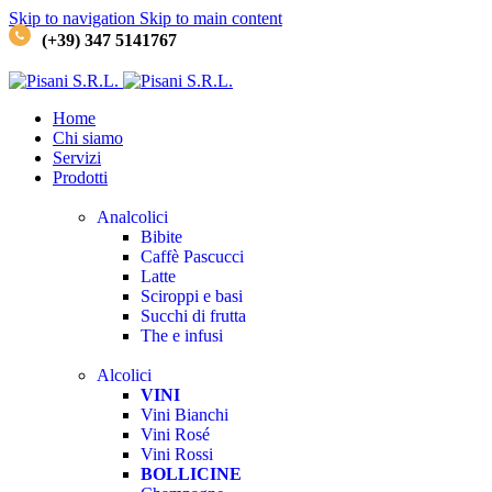
Skip to navigation
Skip to main content
(+39) 347 5141767
Home
Chi siamo
Servizi
Prodotti
Analcolici
Bibite
Caffè
Pascucci
Latte
Sciroppi e basi
Succhi di frutta
The e infusi
Alcolici
VINI
Vini Bianchi
Vini Rosé
Vini Rossi
BOLLICINE