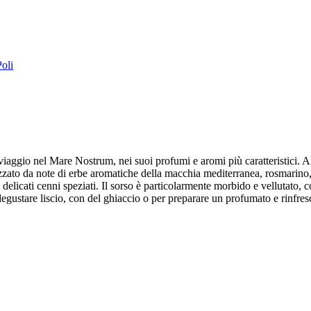
Poli
ggio nel Mare Nostrum, nei suoi profumi e aromi più caratteristici. Alla 
zato da note di erbe aromatiche della macchia mediterranea, rosmarino, ti
elicati cenni speziati. Il sorso è particolarmente morbido e vellutato, 
degustare liscio, con del ghiaccio o per preparare un profumato e rinfre