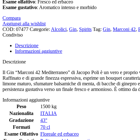
Esame
olfattivo
: Fresco ed erbaceo
Esame
gustativo
: Aromatico intenso e morbido
Compara
Aggiungi alla wishlist
COD:
07477
Categorie:
Alcolici
,
Gin
,
Spirits
Tag:
Gin
,
Marconi 42
,
Condiviso
Descrizione
Informazioni aggiuntive
Descrizione
Il Gin “Marconi 42 Mediterraneo” di Jacopo Poli è un vero e proprio via
Raffinato e di grande finezza espressiva, esprime un bouquet caratteriz
limone maturo, sfumature balsamiche di menta, di bacche di ginepro e d
persistenza gustativa verso un finale fresco e armonioso. È ottimo da 
Informazioni aggiuntive
Peso
1500 kg
Nazionalita
ITALIA
Gradazione
43°
Formati
70 cl
Esame Olfattivo
Floreale ed erbaceo