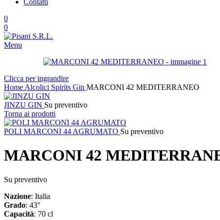
Contatti
0
0
Menu
Clicca per ingrandire
Home
Alcolici
Spirits
Gin
MARCONI 42 MEDITERRANEO
JINZU GIN
Su preventivo
Torna ai prodotti
POLI MARCONI 44 AGRUMATO
Su preventivo
MARCONI 42 MEDITERRAN
Su preventivo
Nazione
: Italia
Grado
: 43°
Capacità
: 70 cl