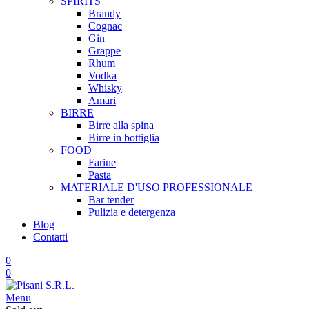
SPIRITS
Brandy
Cognac
Gin|
Grappe
Rhum
Vodka
Whisky
Amari
BIRRE
Birre alla spina
Birre in bottiglia
FOOD
Farine
Pasta
MATERIALE D'USO
PROFESSIONALE
Bar tender
Pulizia e detergenza
Blog
Contatti
0
0
Menu