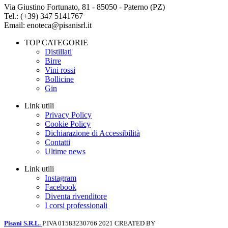
Via Giustino Fortunato, 81 - 85050 - Paterno (PZ)
Tel.: (+39) 347 5141767
Email: enoteca@pisanisrl.it
TOP CATEGORIE
Distillati
Birre
Vini rossi
Bollicine
Gin
Link utili
Privacy Policy
Cookie Policy
Dichiarazione di Accessibilità
Contatti
Ultime news
Link utili
Instagram
Facebook
Diventa rivenditore
I corsi professionali
Pisani S.R.L.
P.IVA 01583230766
2021 CREATED BY