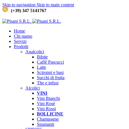
Skip to navigation
Skip to main content
(+39) 347 5141767
Home
Chi siamo
Servizi
Prodotti
Analcolici
Bibite
Caffè
Pascucci
Latte
Sciroppi e basi
Succhi di frutta
The e infusi
Alcolici
VINI
Vini Bianchi
Vini Rosé
Vini Rossi
BOLLICINE
Champagne
Spumanti