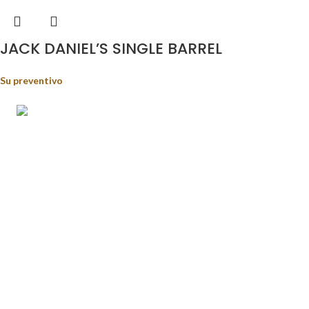
JACK DANIEL’S SINGLE BARREL
Su preventivo
Food&Beverage distribution.
Via Giustino Fortunato, 81 - 85050 - Paterno (PZ)
Tel.: (+39) 347 5141767
Email: enoteca@pisanisrl.it
TOP CATEGORIE
Distillati
Birre
Vini rossi