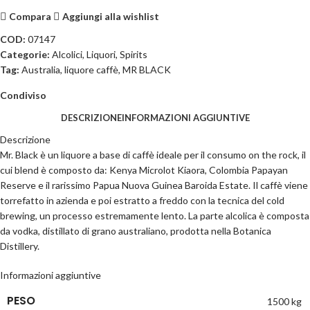
Compara
Aggiungi alla wishlist
COD:
07147
Categorie:
Alcolici
,
Liquori
,
Spirits
Tag:
Australia
,
liquore caffè
,
MR BLACK
Condiviso
DESCRIZIONE
INFORMAZIONI AGGIUNTIVE
Descrizione
Mr. Black è un liquore a base di caffè ideale per il consumo on the rock, il
cui blend è composto da: Kenya Microlot Kiaora, Colombia Papayan
Reserve e il rarissimo Papua Nuova Guinea Baroida Estate. Il caffè viene
torrefatto in azienda e poi estratto a freddo con la tecnica del cold
brewing, un processo estremamente lento. La parte alcolica è composta
da vodka, distillato di grano australiano, prodotta nella Botanica
Distillery.
Informazioni aggiuntive
PESO
1500 kg