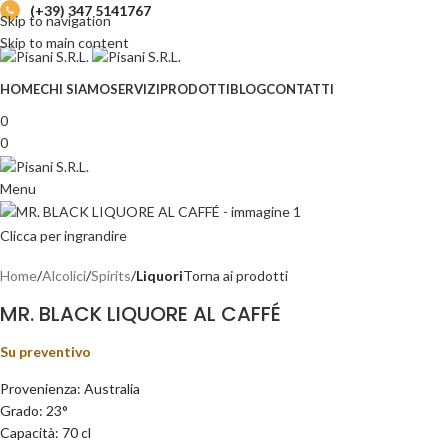
(+39) 347 5141767
Skip to navigation
Skip to main content
HOME
CHI SIAMO
SERVIZI
PRODOTTI
BLOG
CONTATTI
0
0
Menu
Clicca per ingrandire
Home
Alcolici
Spirits
Liquori
Torna ai prodotti
MR. BLACK LIQUORE AL CAFFÉ
Su preventivo
Provenienza: Australia
Grado: 23°
Capacità: 70 cl