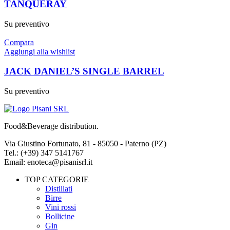
TANQUERAY
Su preventivo
Compara
Aggiungi alla wishlist
JACK DANIEL’S SINGLE BARREL
Su preventivo
Food&Beverage distribution.
Via Giustino Fortunato, 81 - 85050 - Paterno (PZ)
Tel.: (+39) 347 5141767
Email: enoteca@pisanisrl.it
TOP CATEGORIE
Distillati
Birre
Vini rossi
Bollicine
Gin