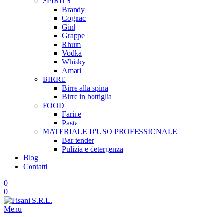
SPIRITS
Brandy
Cognac
Gin|
Grappe
Rhum
Vodka
Whisky
Amari
BIRRE
Birre alla spina
Birre in bottiglia
FOOD
Farine
Pasta
MATERIALE D'USO
PROFESSIONALE
Bar tender
Pulizia e detergenza
Blog
Contatti
0
0
Menu