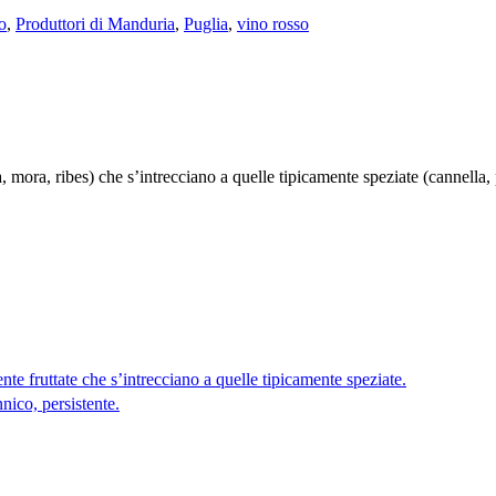
o
,
Produttori di Manduria
,
Puglia
,
vino rosso
mora, ribes) che s’intrecciano a quelle tipicamente speziate (cannella,
e fruttate che s’intrecciano a quelle tipicamente speziate.
ico, persistente.