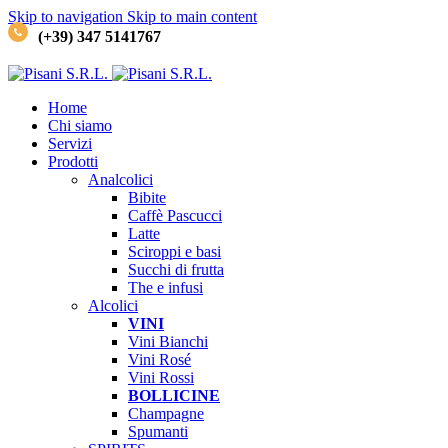
Skip to navigation
Skip to main content
(+39) 347 5141767
Home
Chi siamo
Servizi
Prodotti
Analcolici
Bibite
Caffè
Pascucci
Latte
Sciroppi e basi
Succhi di frutta
The e infusi
Alcolici
VINI
Vini Bianchi
Vini Rosé
Vini Rossi
BOLLICINE
Champagne
Spumanti