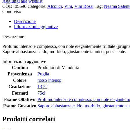
Aggiungi alla wishlist
COD:
05696
Categorie:
Alcolici
,
Vini
,
Vini Rossi
Tag:
Neama Salent
Condiviso
Descrizione
Informazioni aggiuntive
Descrizione
Profumo intenso e complesso, con note elegantemente fruttate (prugna, 
Sapore abbastanza caldo, morbido, giustamente tannico, persistente.
Informazioni aggiuntive
Cantina
Produttori di Manduria
Provenienza
Puglia
Colore
rosso intenso
Gradazione
13,5°
Formati
75cl
Esame Olfattivo
Profumo intenso e complesso, con note elegantement
Esame Gustativo
Sapore abbastanza caldo, morbido, giustamente tann
Prodotti correlati