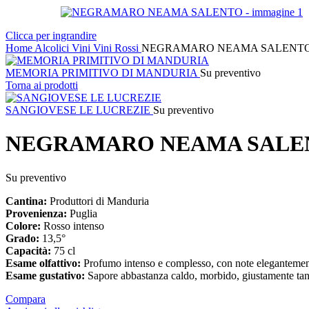
Clicca per ingrandire
Home
Alcolici
Vini
Vini Rossi
NEGRAMARO NEAMA SALENT
MEMORIA PRIMITIVO DI MANDURIA
Su preventivo
Torna ai prodotti
SANGIOVESE LE LUCREZIE
Su preventivo
NEGRAMARO NEAMA SALE
Su preventivo
Cantina:
Produttori di Manduria
Provenienza:
Puglia
Colore:
Rosso intenso
Grado:
13,5°
Capacità:
75 cl
Esame olfattivo:
Profumo intenso e complesso, con note elegantemente
Esame gustativo:
Sapore abbastanza caldo, morbido, giustamente tann
Compara