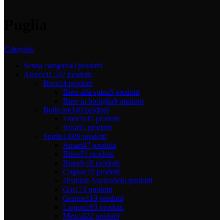
Puglia
Categorie
Senza categoria
0 prodotti
Alcolici
1.537 prodotti
Birra
14 prodotti
Birre alla spina
5 prodotti
Birre in bottiglia
9 prodotti
Bollicine
140 prodotti
Francia
45 prodotti
Italia
95 prodotti
Spirits
1.009 prodotti
Amari
47 prodotti
Bitter
51 prodotti
Brandy
10 prodotti
Cognac
19 prodotti
Distillati Analcolici
6 prodotti
Gin
173 prodotti
Grappe
119 prodotti
Liquori
163 prodotti
Mezcal
22 prodotti