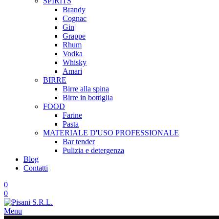
SPIRITS
Brandy
Cognac
Gin|
Grappe
Rhum
Vodka
Whisky
Amari
BIRRE
Birre alla spina
Birre in bottiglia
FOOD
Farine
Pasta
MATERIALE D'USO
PROFESSIONALE
Bar tender
Pulizia e detergenza
Blog
Contatti
0
0
Menu