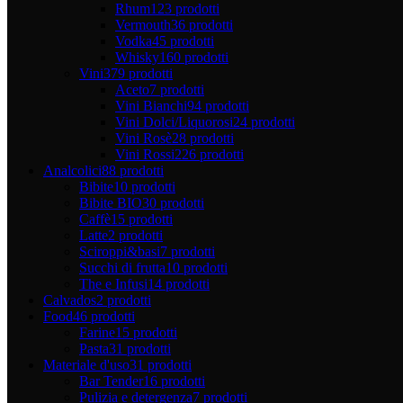
Rhum
123 prodotti
Vermouth
36 prodotti
Vodka
45 prodotti
Whisky
160 prodotti
Vini
379 prodotti
Aceto
7 prodotti
Vini Bianchi
94 prodotti
Vini Dolci/Liquorosi
24 prodotti
Vini Rosè
28 prodotti
Vini Rossi
226 prodotti
Analcolici
88 prodotti
Bibite
10 prodotti
Bibite BIO
30 prodotti
Caffè
15 prodotti
Latte
2 prodotti
Sciroppi&basi
7 prodotti
Succhi di frutta
10 prodotti
The e Infusi
14 prodotti
Calvados
2 prodotti
Food
46 prodotti
Farine
15 prodotti
Pasta
31 prodotti
Materiale d'uso
31 prodotti
Bar Tender
16 prodotti
Pulizia e detergenza
7 prodotti