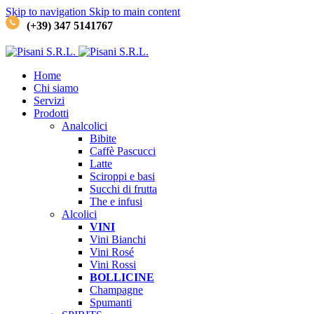
Skip to navigation
Skip to main content
(+39) 347 5141767
Home
Chi siamo
Servizi
Prodotti
Analcolici
Bibite
Caffè
Pascucci
Latte
Sciroppi e basi
Succhi di frutta
The e infusi
Alcolici
VINI
Vini Bianchi
Vini Rosé
Vini Rossi
BOLLICINE
Champagne
Spumanti