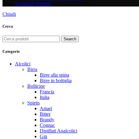
Tequila
28 prodotti
Chiudi
Cerca
Search
Categorie
Alcolici
Birra
Birre alla spina
Birre in bottiglia
Bollicine
Francia
Italia
Spirits
Amari
Bitter
Brandy
Cognac
Distillati Analcolici
Gin