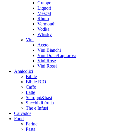
Grappe
Liquori
Mezcal
Rhum
Vermouth
Vodka
Whisky
Vini
Aceto
Vini Bianchi
Vini Dolci/Liquorosi
Vini Rosè
Vini Rossi
Analcolici
Bibite
Bibite BIO
Caffè
Latte
Sciroppi&basi
Succhi di frutta
The e Infusi
Calvados
Food
Farine
Pasta