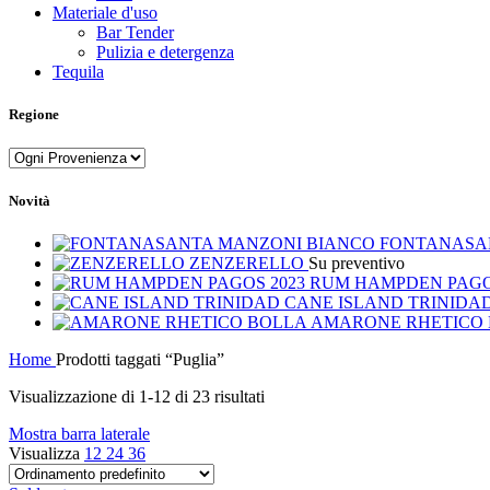
Materiale d'uso
Bar Tender
Pulizia e detergenza
Tequila
Regione
Novità
FONTANASA
ZENZERELLO
Su preventivo
RUM HAMPDEN PAGO
CANE ISLAND TRINIDA
AMARONE RHETICO
Home
Prodotti taggati “Puglia”
Visualizzazione di 1-12 di 23 risultati
Mostra barra laterale
Visualizza
12
24
36