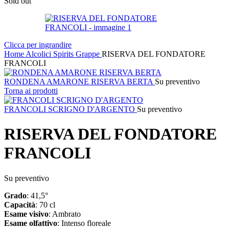
Sold out
Clicca per ingrandire
Home
Alcolici
Spirits
Grappe
RISERVA DEL FONDATORE
FRANCOLI
RONDENA AMARONE RISERVA BERTA
Su preventivo
Torna ai prodotti
FRANCOLI SCRIGNO D'ARGENTO
Su preventivo
RISERVA DEL FONDATORE
FRANCOLI
Su preventivo
Grado
: 41,5°
Capacità
: 70 cl
Esame
visivo
: Ambrato
Esame
olfattivo
: Intenso floreale