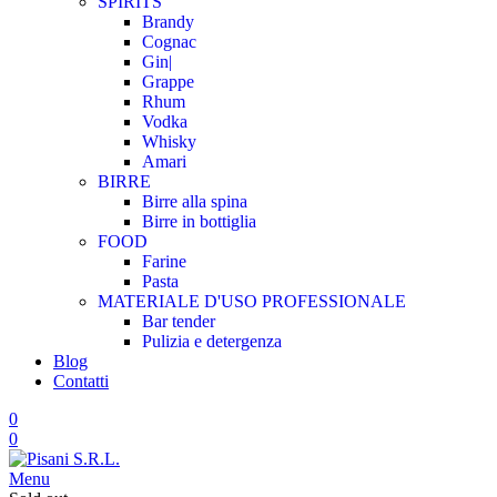
SPIRITS
Brandy
Cognac
Gin|
Grappe
Rhum
Vodka
Whisky
Amari
BIRRE
Birre alla spina
Birre in bottiglia
FOOD
Farine
Pasta
MATERIALE D'USO
PROFESSIONALE
Bar tender
Pulizia e detergenza
Blog
Contatti
0
0
Menu