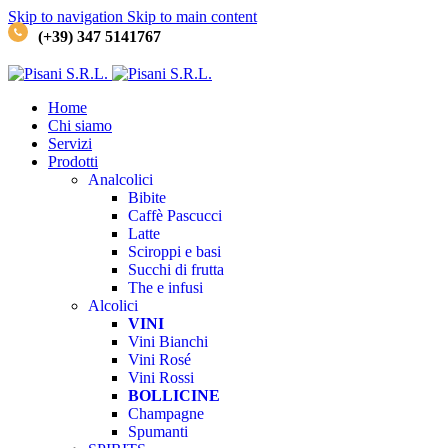
Skip to navigation
Skip to main content
(+39) 347 5141767
Home
Chi siamo
Servizi
Prodotti
Analcolici
Bibite
Caffè
Pascucci
Latte
Sciroppi e basi
Succhi di frutta
The e infusi
Alcolici
VINI
Vini Bianchi
Vini Rosé
Vini Rossi
BOLLICINE
Champagne
Spumanti