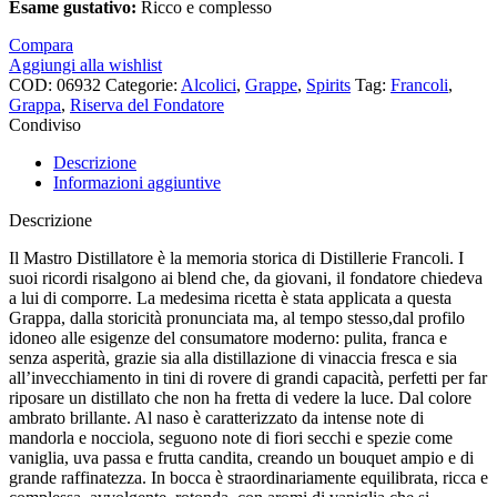
Esame
gustativo:
Ricco e complesso
Compara
Aggiungi alla wishlist
COD:
06932
Categorie:
Alcolici
,
Grappe
,
Spirits
Tag:
Francoli
,
Grappa
,
Riserva del Fondatore
Condiviso
Descrizione
Informazioni aggiuntive
Descrizione
Il Mastro Distillatore è la memoria storica di Distillerie Francoli. I
suoi ricordi risalgono ai blend che, da giovani, il fondatore chiedeva
a lui di comporre. La medesima ricetta è stata applicata a questa
Grappa, dalla storicità pronunciata ma, al tempo stesso,dal profilo
idoneo alle esigenze del consumatore moderno: pulita, franca e
senza asperità, grazie sia alla distillazione di vinaccia fresca e sia
all’invecchiamento in tini di rovere di grandi capacità, perfetti per far
riposare un distillato che non ha fretta di vedere la luce. Dal colore
ambrato brillante. Al naso è caratterizzato da intense note di
mandorla e nocciola, seguono note di fiori secchi e spezie come
vaniglia, uva passa e frutta candita, creando un bouquet ampio e di
grande raffinatezza. In bocca è straordinariamente equilibrata, ricca e