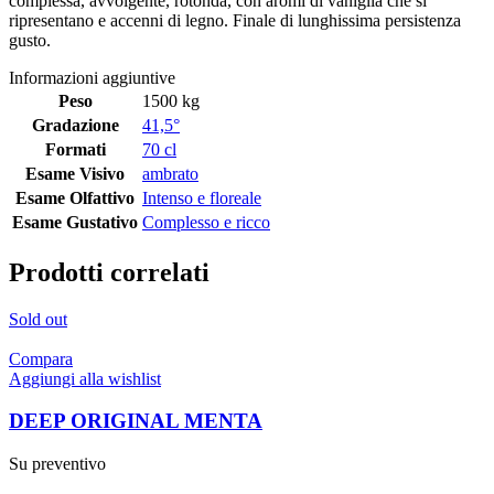
complessa, avvolgente, rotonda, con aromi di vaniglia che si
ripresentano e accenni di legno. Finale di lunghissima persistenza
gusto.
Informazioni aggiuntive
Peso
1500 kg
Gradazione
41,5°
Formati
70 cl
Esame Visivo
ambrato
Esame Olfattivo
Intenso e floreale
Esame Gustativo
Complesso e ricco
Prodotti correlati
Sold out
Compara
Aggiungi alla wishlist
DEEP ORIGINAL MENTA
Su preventivo