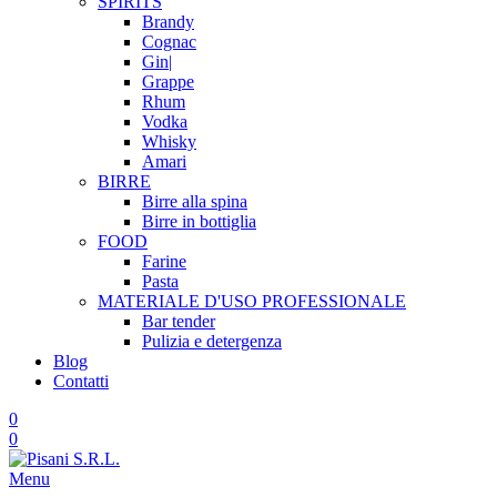
SPIRITS
Brandy
Cognac
Gin|
Grappe
Rhum
Vodka
Whisky
Amari
BIRRE
Birre alla spina
Birre in bottiglia
FOOD
Farine
Pasta
MATERIALE D'USO
PROFESSIONALE
Bar tender
Pulizia e detergenza
Blog
Contatti
0
0
Menu