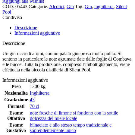
Aggiungi alla wishlist
COD:
05443
Categorie:
Alcolici
,
Gin
Tag:
Gin
,
inghilterra
,
Silent
Pool
Condiviso
Descrizione
Informazioni aggiuntive
Descrizione
Un gin ricco di aromi, con un palato gineproso molto pulito. Si
sentono in particolare le note agrumate date dalle foglie di Combava
e le bucce. Tutta la produzione, compreso l’imbottigliamento, viene
effettuata nella piccola distilleria di Silent Pool.
Informazioni aggiuntive
Peso
1300 kg
Nazionalita
Inghilterra
Gradazione
43
Formati
70 cl
Esame
note fresche di limone si fondono con la sottile
Olfattivo
dolcezza del miele locale
Esame
bilnaciato e allo stesso tempo tradizionale e
Gustativo
soprendentemente unico