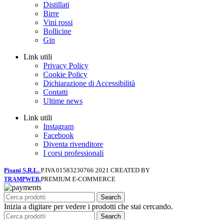
Distillati
Birre
Vini rossi
Bollicine
Gin
Link utili
Privacy Policy
Cookie Policy
Dichiarazione di Accessibilità
Contatti
Ultime news
Link utili
Instagram
Facebook
Diventa rivenditore
I corsi professionali
Pisani S.R.L.
P.IVA 01583230766
2021 CREATED BY
PREMIUM E-COMMERCE
TRAMPWEB.
Search
Inizia a digitare per vedere i prodotti che stai cercando.
Search