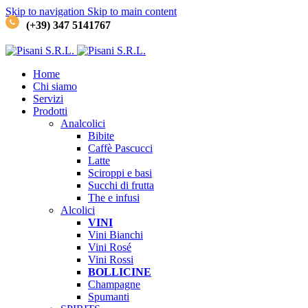
Skip to navigation
Skip to main content
(+39) 347 5141767
Home
Chi siamo
Servizi
Prodotti
Analcolici
Bibite
Caffè
Pascucci
Latte
Sciroppi e basi
Succhi di frutta
The e infusi
Alcolici
VINI
Vini Bianchi
Vini Rosé
Vini Rossi
BOLLICINE
Champagne
Spumanti