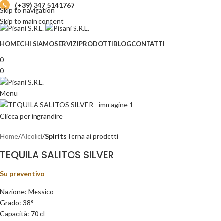
(+39) 347 5141767
Skip to navigation
Skip to main content
HOME
CHI SIAMO
SERVIZI
PRODOTTI
BLOG
CONTATTI
0
0
Menu
Clicca per ingrandire
Home
Alcolici
Spirits
Torna ai prodotti
TEQUILA SALITOS SILVER
Su preventivo
Nazione: Messico
Grado: 38°
Capacità: 70 cl