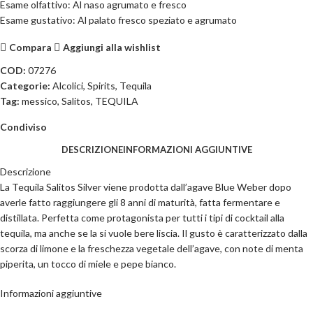
Esame olfattivo: Al naso agrumato e fresco
Esame gustativo: Al palato fresco speziato e agrumato
Compara
Aggiungi alla wishlist
COD:
07276
Categorie:
Alcolici
,
Spirits
,
Tequila
Tag:
messico
,
Salitos
,
TEQUILA
Condiviso
DESCRIZIONE
INFORMAZIONI AGGIUNTIVE
Descrizione
La Tequila Salitos Silver viene prodotta dall’agave Blue Weber dopo
averle fatto raggiungere gli 8 anni di maturità, fatta fermentare e
distillata. Perfetta come protagonista per tutti i tipi di cocktail alla
tequila, ma anche se la si vuole bere liscia. Il gusto è caratterizzato dalla
scorza di limone e la freschezza vegetale dell’agave, con note di menta
piperita, un tocco di miele e pepe bianco.
Informazioni aggiuntive