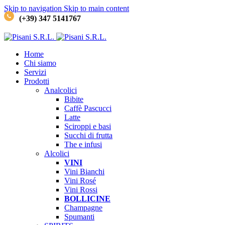
Skip to navigation
Skip to main content
(+39) 347 5141767
Home
Chi siamo
Servizi
Prodotti
Analcolici
Bibite
Caffè
Pascucci
Latte
Sciroppi e basi
Succhi di frutta
The e infusi
Alcolici
VINI
Vini Bianchi
Vini Rosé
Vini Rossi
BOLLICINE
Champagne
Spumanti