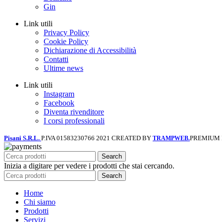
Gin
Link utili
Privacy Policy
Cookie Policy
Dichiarazione di Accessibilità
Contatti
Ultime news
Link utili
Instagram
Facebook
Diventa rivenditore
I corsi professionali
Pisani S.R.L.
P.IVA 01583230766
2021 CREATED BY
PREMIUM
TRAMPWEB.
Search
Inizia a digitare per vedere i prodotti che stai cercando.
Search
Home
Chi siamo
Prodotti
Servizi