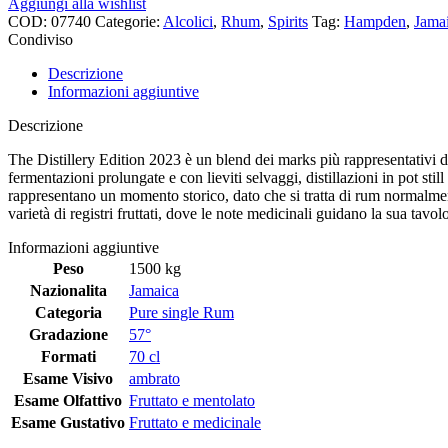
Aggiungi alla wishlist
COD:
07740
Categorie:
Alcolici
,
Rhum
,
Spirits
Tag:
Hampden
,
Jama
Condiviso
Descrizione
Informazioni aggiuntive
Descrizione
The Distillery Edition 2023 è un blend dei marks più rappresentativi d
fermentazioni prolungate e con lieviti selvaggi, distillazioni in pot st
rappresentano un momento storico, dato che si tratta di rum normalment
varietà di registri fruttati, dove le note medicinali guidano la sua tav
Informazioni aggiuntive
Peso
1500 kg
Nazionalita
Jamaica
Categoria
Pure single Rum
Gradazione
57°
Formati
70 cl
Esame Visivo
ambrato
Esame Olfattivo
Fruttato e mentolato
Esame Gustativo
Fruttato e medicinale