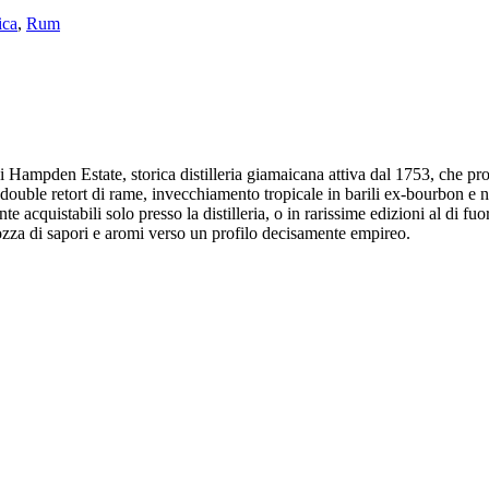
ica
,
Rum
i Hampden Estate, storica distilleria giamaicana attiva dal 1753, che p
ill double retort di rame, invecchiamento tropicale in barili ex-bourbon e
e acquistabili solo presso la distilleria, o in rarissime edizioni al di
olozza di sapori e aromi verso un profilo decisamente empireo.