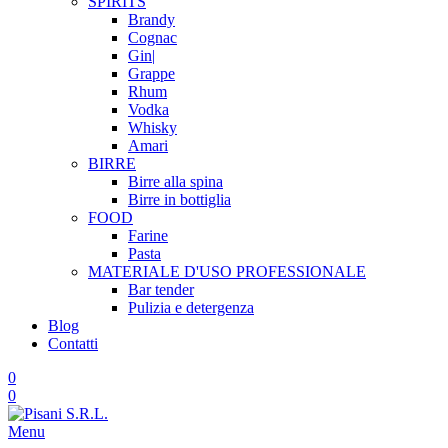
SPIRITS
Brandy
Cognac
Gin|
Grappe
Rhum
Vodka
Whisky
Amari
BIRRE
Birre alla spina
Birre in bottiglia
FOOD
Farine
Pasta
MATERIALE D'USO
PROFESSIONALE
Bar tender
Pulizia e detergenza
Blog
Contatti
0
0
Menu