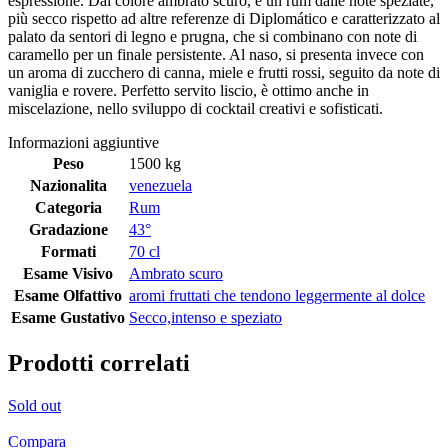
espressione. Dal colore ambrato scuro, è un rum dalle note speziate,
più secco rispetto ad altre referenze di Diplomático e caratterizzato al
palato da sentori di legno e prugna, che si combinano con note di
caramello per un finale persistente. Al naso, si presenta invece con
un aroma di zucchero di canna, miele e frutti rossi, seguito da note di
vaniglia e rovere. Perfetto servito liscio, è ottimo anche in
miscelazione, nello sviluppo di cocktail creativi e sofisticati.
Informazioni aggiuntive
Peso
1500 kg
Nazionalita
venezuela
Categoria
Rum
Gradazione
43°
Formati
70 cl
Esame Visivo
Ambrato scuro
Esame Olfattivo
aromi fruttati che tendono leggermente al dolce
Esame Gustativo
Secco,intenso e speziato
Prodotti correlati
Sold out
Compara