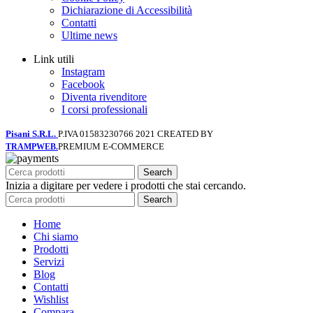
Dichiarazione di Accessibilità
Contatti
Ultime news
Link utili
Instagram
Facebook
Diventa rivenditore
I corsi professionali
Pisani S.R.L.
P.IVA 01583230766
2021 CREATED BY
PREMIUM E-COMMERCE
TRAMPWEB.
Search
Inizia a digitare per vedere i prodotti che stai cercando.
Search
Home
Chi siamo
Prodotti
Servizi
Blog
Contatti
Wishlist
Compara