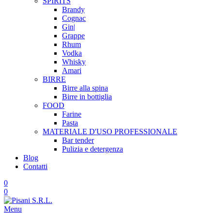
SPIRITS
Brandy
Cognac
Gin|
Grappe
Rhum
Vodka
Whisky
Amari
BIRRE
Birre alla spina
Birre in bottiglia
FOOD
Farine
Pasta
MATERIALE D'USO
PROFESSIONALE
Bar tender
Pulizia e detergenza
Blog
Contatti
0
0
Menu