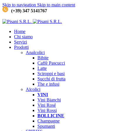
Skip to navigation
Skip to main content
(+39) 347 5141767
Home
Chi siamo
Servizi
Prodotti
Analcolici
Bibite
Caffè
Pascucci
Latte
Sciroppi e basi
Succhi di frutta
The e infusi
Alcolici
VINI
Vini Bianchi
Vini Rosé
Vini Rossi
BOLLICINE
Champagne
Spumanti