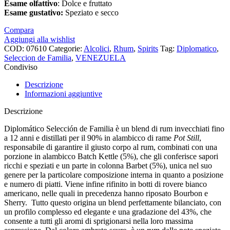
Esame
olfattivo
: Dolce e fruttato
Esame
gustativo:
Speziato e secco
Compara
Aggiungi alla wishlist
COD:
07610
Categorie:
Alcolici
,
Rhum
,
Spirits
Tag:
Diplomatico
,
Seleccion de Familia
,
VENEZUELA
Condiviso
Descrizione
Informazioni aggiuntive
Descrizione
Diplomático Selección de Familia è un blend di rum invecchiati fino
a 12 anni e distillati per il 90% in alambicco di rame
Pot Still
,
responsabile di garantire il giusto corpo al rum, combinati con una
porzione in alambicco Batch Kettle (5%), che gli conferisce sapori
ricchi e speziati e un parte in colonna Barbet (5%), unica nel suo
genere per la particolare composizione interna in quanto a posizione
e numero di piatti. Viene infine rifinito in botti di rovere bianco
americano, nelle quali in precedenza hanno riposato Bourbon e
Sherry. Tutto questo origina un blend perfettamente bilanciato, con
un profilo complesso ed elegante e una gradazione del 43%, che
consente a tutti gli aromi di sprigionarsi nella loro massima