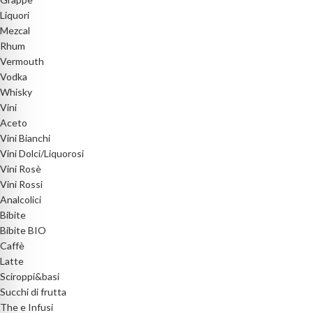
Liquori
Mezcal
Rhum
Vermouth
Vodka
Whisky
Vini
Aceto
Vini Bianchi
Vini Dolci/Liquorosi
Vini Rosè
Vini Rossi
Analcolici
Bibite
Bibite BIO
Caffè
Latte
Sciroppi&basi
Succhi di frutta
The e Infusi