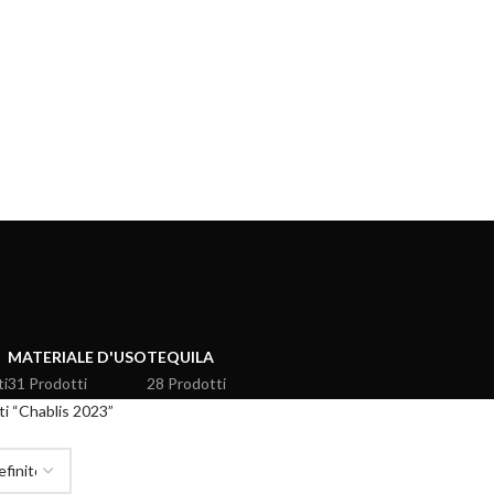
MATERIALE D'USO
TEQUILA
ti
31 Prodotti
28 Prodotti
ti “Chablis 2023”