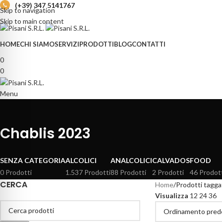
(+39) 347 5141767
Skip to navigation
Skip to main content
HOME
CHI SIAMO
SERVIZI
PRODOTTI
BLOG
CONTATTI
0
0
Menu
Chablis 2023
SENZA CATEGORIA
ALCOLICI
ANALCOLICI
CALVADOS
FOOD
0 Prodotti
1.537 Prodotti
88 Prodotti
2 Prodotti
46 Prodot
CERCA
Home
Prodotti tagga
Visualizza
12
24
36