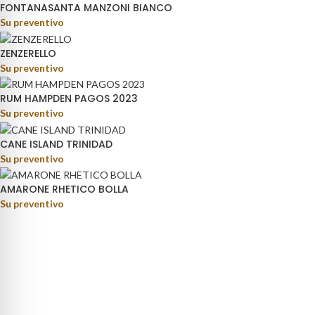
FONTANASANTA MANZONI BIANCO
Su preventivo
ZENZERELLO
Su preventivo
RUM HAMPDEN PAGOS 2023
Su preventivo
CANE ISLAND TRINIDAD
Su preventivo
AMARONE RHETICO BOLLA
Su preventivo
rage distribution.
ino Fortunato, 81 - 85050 - Paterno (PZ)
9) 347 5141767
oteca@pisanisrl.it