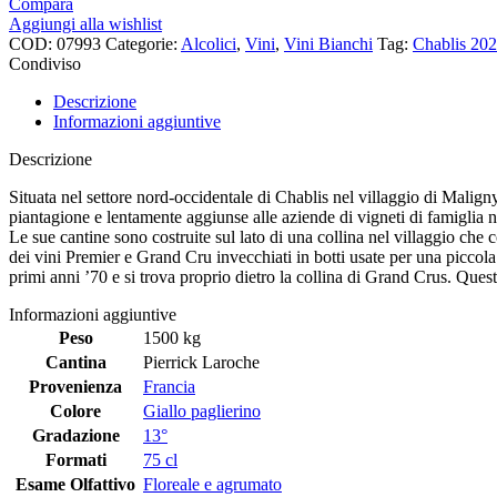
Compara
Aggiungi alla wishlist
COD:
07993
Categorie:
Alcolici
,
Vini
,
Vini Bianchi
Tag:
Chablis 20
Condiviso
Descrizione
Informazioni aggiuntive
Descrizione
Situata nel settore nord-occidentale di Chablis nel villaggio di Malign
piantagione e lentamente aggiunse alle aziende di vigneti di famiglia 
Le sue cantine sono costruite sul lato di una collina nel villaggio che
dei vini Premier e Grand Cru invecchiati in botti usate per una piccola
primi anni ’70 e si trova proprio dietro la collina di Grand Crus. Que
Informazioni aggiuntive
Peso
1500 kg
Cantina
Pierrick Laroche
Provenienza
Francia
Colore
Giallo paglierino
Gradazione
13°
Formati
75 cl
Esame Olfattivo
Floreale e agrumato