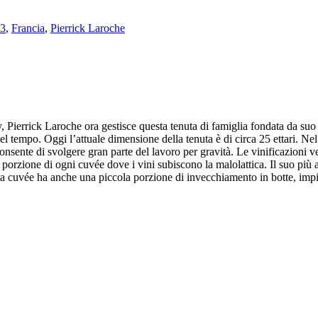
23
,
Francia
,
Pierrick Laroche
y, Pierrick Laroche ora gestisce questa tenuta di famiglia fondata da suo
nel tempo. Oggi l’attuale dimensione della tenuta è di circa 25 ettari. N
 consente di svolgere gran parte del lavoro per gravità. Le vinificazioni 
 porzione di ogni cuvée dove i vini subiscono la malolattica. Il suo più 
sta cuvée ha anche una piccola porzione di invecchiamento in botte, imp