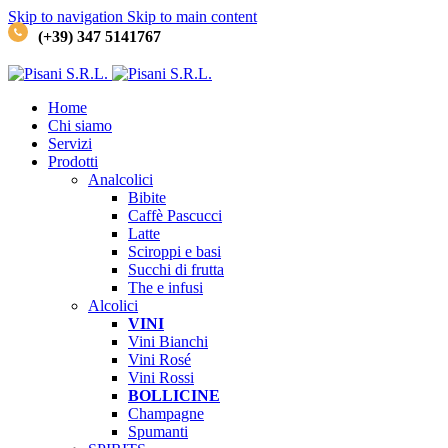
Skip to navigation
Skip to main content
(+39) 347 5141767
Home
Chi siamo
Servizi
Prodotti
Analcolici
Bibite
Caffè
Pascucci
Latte
Sciroppi e basi
Succhi di frutta
The e infusi
Alcolici
VINI
Vini Bianchi
Vini Rosé
Vini Rossi
BOLLICINE
Champagne
Spumanti