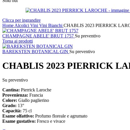
Sold out
Clicca per ingrandire
Home
Alcolici
Vini
Vini Bianchi
CHABLIS 2023 PIERRICK LA
CHAMPAGNE ABELE' BRUT 1757
Su preventivo
Torna ai prodotti
BAREKSTEN BOTANICAL GIN
Su preventivo
CHABLIS 2023 PIERRICK L
Su preventivo
Cantina:
Pierrick Laroche
Provenienza:
Francia
Colore:
Giallo paglierino
Grado:
13°
Capacità:
75 cl
Esame olfattivo:
Profumo floreale e agrumato
Esame gustativo:
Fresco e vivace