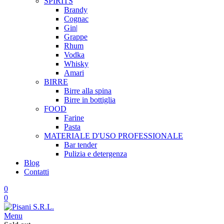
SPIRITS
Brandy
Cognac
Gin|
Grappe
Rhum
Vodka
Whisky
Amari
BIRRE
Birre alla spina
Birre in bottiglia
FOOD
Farine
Pasta
MATERIALE D'USO
PROFESSIONALE
Bar tender
Pulizia e detergenza
Blog
Contatti
0
0
Menu