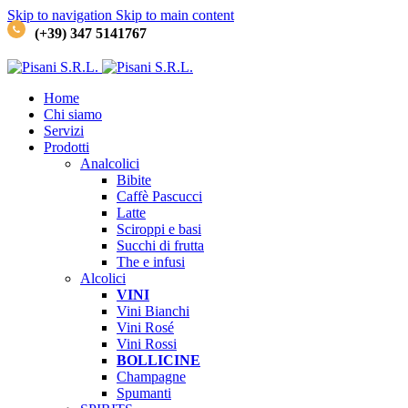
Skip to navigation
Skip to main content
(+39) 347 5141767
Home
Chi siamo
Servizi
Prodotti
Analcolici
Bibite
Caffè
Pascucci
Latte
Sciroppi e basi
Succhi di frutta
The e infusi
Alcolici
VINI
Vini Bianchi
Vini Rosé
Vini Rossi
BOLLICINE
Champagne
Spumanti