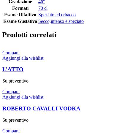
Gradazione
46°
Formati
70 cl
Esame Olfattivo
Speziato ed erbaceo
Esame Gustativo
Secco,intenso e speziato
Prodotti correlati
Compara
Aggiungi alla wishlist
L’ATTO
Su preventivo
Compara
Aggiungi alla wishlist
ROBERTO CAVALLI VODKA
Su preventivo
Compara