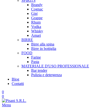
SPIRITS
Brandy
Cognac
Gin|
Grappe
Rhum
Vodka
Whisky
Amari
BIRRE
Birre alla spina
Birre in bottiglia
FOOD
Farine
Pasta
MATERIALE D'USO
PROFESSIONALE
Bar tender
Pulizia e detergenza
Blog
Contatti
0
0
Menu