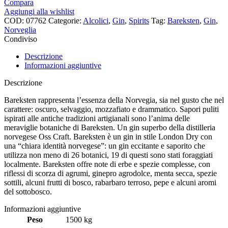
Compara
Aggiungi alla wishlist
COD:
07762
Categorie:
Alcolici
,
Gin
,
Spirits
Tag:
Bareksten
,
Gin
,
Norveglia
Condiviso
Descrizione
Informazioni aggiuntive
Descrizione
Bareksten rappresenta l’essenza della Norvegia, sia nel gusto che nel
carattere: oscuro, selvaggio, mozzafiato e drammatico. Sapori puliti
ispirati alle antiche tradizioni artigianali sono l’anima delle
meraviglie botaniche di Bareksten. Un gin superbo della distilleria
norvegese Oss Craft. Bareksten è un gin in stile London Dry con
una “chiara identità norvegese”: un gin eccitante e saporito che
utilizza non meno di 26 botanici, 19 di questi sono stati foraggiati
localmente. Bareksten offre note di erbe e spezie complesse, con
riflessi di scorza di agrumi, ginepro agrodolce, menta secca, spezie
sottili, alcuni frutti di bosco, rabarbaro terroso, pepe e alcuni aromi
del sottobosco.
Informazioni aggiuntive
Peso
1500 kg