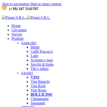
Skip to navigation
Skip to main content
(+39) 347 5141767
Home
Chi siamo
Servizi
Prodotti
Analcolici
Bibite
Caffè
Pascucci
Latte
Sciroppi e basi
Succhi di frutta
The e infusi
Alcolici
VINI
Vini Bianchi
Vini Rosé
Vini Rossi
BOLLICINE
Champagne
Spumanti