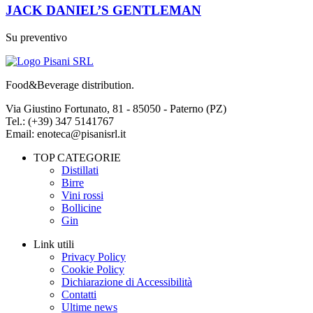
JACK DANIEL’S GENTLEMAN
Su preventivo
Food&Beverage distribution.
Via Giustino Fortunato, 81 - 85050 - Paterno (PZ)
Tel.: (+39) 347 5141767
Email: enoteca@pisanisrl.it
TOP CATEGORIE
Distillati
Birre
Vini rossi
Bollicine
Gin
Link utili
Privacy Policy
Cookie Policy
Dichiarazione di Accessibilità
Contatti
Ultime news