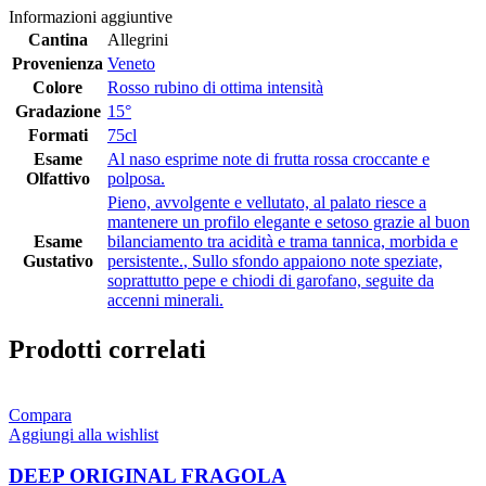
Informazioni aggiuntive
Cantina
Allegrini
Provenienza
Veneto
Colore
Rosso rubino di ottima intensità
Gradazione
15°
Formati
75cl
Esame
Al naso esprime note di frutta rossa croccante e
Olfattivo
polposa.
Pieno, avvolgente e vellutato, al palato riesce a
mantenere un profilo elegante e setoso grazie al buon
Esame
bilanciamento tra acidità e trama tannica, morbida e
Gustativo
persistente.
,
Sullo sfondo appaiono note speziate,
soprattutto pepe e chiodi di garofano, seguite da
accenni minerali.
Prodotti correlati
Compara
Aggiungi alla wishlist
DEEP ORIGINAL FRAGOLA