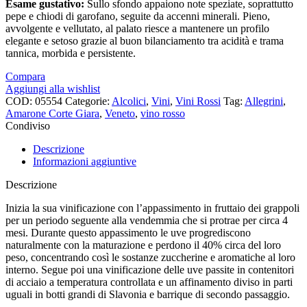
Esame gustativo:
Sullo sfondo appaiono note speziate, soprattutto
pepe e chiodi di garofano, seguite da accenni minerali. Pieno,
avvolgente e vellutato, al palato riesce a mantenere un profilo
elegante e setoso grazie al buon bilanciamento tra acidità e trama
tannica, morbida e persistente.
Compara
Aggiungi alla wishlist
COD:
05554
Categorie:
Alcolici
,
Vini
,
Vini Rossi
Tag:
Allegrini
,
Amarone Corte Giara
,
Veneto
,
vino rosso
Condiviso
Descrizione
Informazioni aggiuntive
Descrizione
Inizia la sua vinificazione con l’appassimento in fruttaio dei grappoli
per un periodo seguente alla vendemmia che si protrae per circa 4
mesi. Durante questo appassimento le uve progrediscono
naturalmente con la maturazione e perdono il 40% circa del loro
peso, concentrando così le sostanze zuccherine e aromatiche al loro
interno. Segue poi una vinificazione delle uve passite in contenitori
di acciaio a temperatura controllata e un affinamento diviso in parti
uguali in botti grandi di Slavonia e barrique di secondo passaggio.