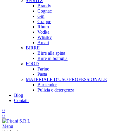
SPIRITS
Brandy
Cognac
Gin|
Grappe
Rhum
Vodka
Whisky
Amari
BIRRE
Birre alla spina
Birre in bottiglia
FOOD
Farine
Pasta
MATERIALE D'USO
PROFESSIONALE
Bar tender
Pulizia e detergenza
Blog
Contatti
0
0
Menu