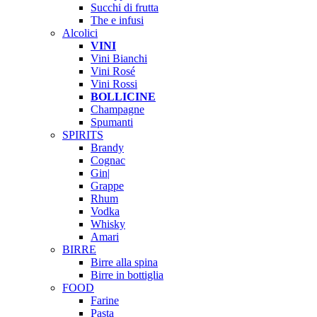
Succhi di frutta
The e infusi
Alcolici
VINI
Vini Bianchi
Vini Rosé
Vini Rossi
BOLLICINE
Champagne
Spumanti
SPIRITS
Brandy
Cognac
Gin|
Grappe
Rhum
Vodka
Whisky
Amari
BIRRE
Birre alla spina
Birre in bottiglia
FOOD
Farine
Pasta