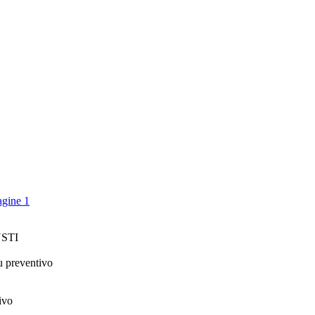
STI
u preventivo
ivo