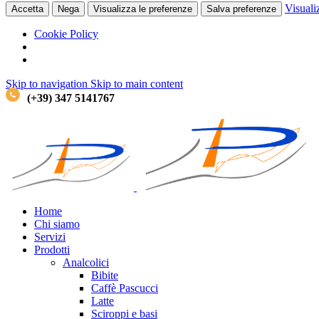
Visuali
Accetta
Nega
Visualizza le preferenze
Salva preferenze
Cookie Policy
Skip to navigation
Skip to main content
(+39) 347 5141767
Home
Chi siamo
Servizi
Prodotti
Analcolici
Bibite
Caffè
Pascucci
Latte
Sciroppi e basi