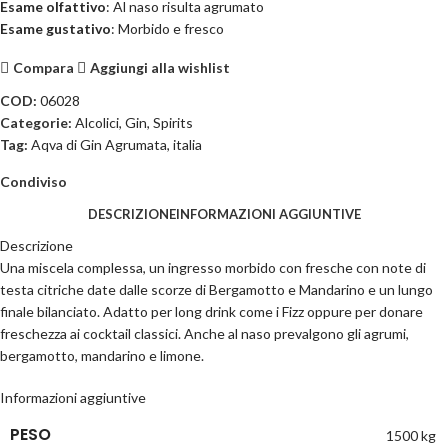
Esame
olfattivo
: Al naso risulta agrumato
Esame
gustativo
: Morbido e fresco
Compara
Aggiungi alla wishlist
COD:
06028
Categorie:
Alcolici
,
Gin
,
Spirits
Tag:
Aqva di Gin Agrumata
,
italia
Condiviso
DESCRIZIONE
INFORMAZIONI AGGIUNTIVE
Descrizione
Una miscela complessa, un ingresso morbido con fresche con note di
testa citriche date dalle scorze di Bergamotto e Mandarino e un lungo
finale bilanciato. Adatto per long drink come i Fizz oppure per donare
freschezza ai cocktail classici. Anche al naso prevalgono gli agrumi,
bergamotto, mandarino e limone.
Informazioni aggiuntive
PESO
1500 kg