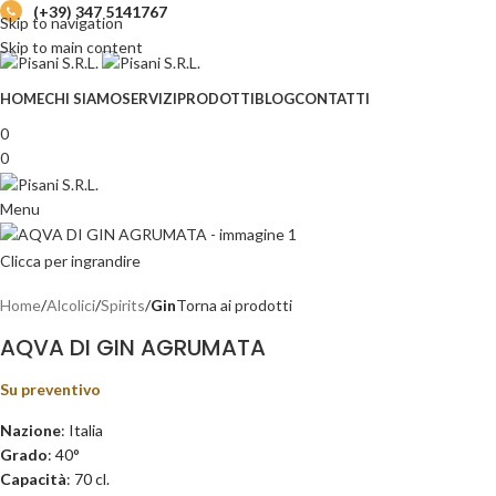
(+39) 347 5141767
Skip to navigation
Skip to main content
HOME
CHI SIAMO
SERVIZI
PRODOTTI
BLOG
CONTATTI
0
0
Menu
Clicca per ingrandire
Home
Alcolici
Spirits
Gin
Torna ai prodotti
AQVA DI GIN AGRUMATA
Su preventivo
Nazione
: Italia
Grado
: 40°
Capacità
: 70 cl.