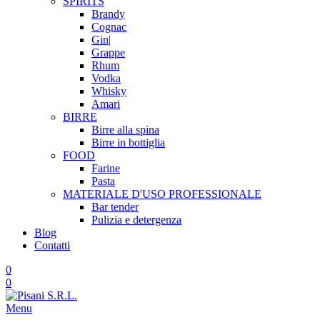
SPIRITS
Brandy
Cognac
Gin|
Grappe
Rhum
Vodka
Whisky
Amari
BIRRE
Birre alla spina
Birre in bottiglia
FOOD
Farine
Pasta
MATERIALE D'USO
PROFESSIONALE
Bar tender
Pulizia e detergenza
Blog
Contatti
0
0
Menu