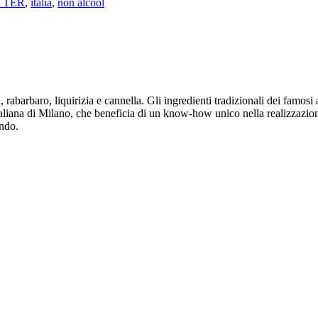
TTER
,
italia
,
non alcool
barbaro, liquirizia e cannella. Gli ingredienti tradizionali dei famosi ap
taliana di Milano, che beneficia di un know-how unico nella realizzazion
ondo.