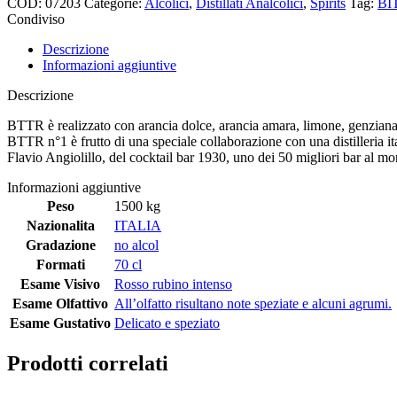
COD:
07203
Categorie:
Alcolici
,
Distillati Analcolici
,
Spirits
Tag:
BI
Condiviso
Descrizione
Informazioni aggiuntive
Descrizione
BTTR è realizzato con arancia dolce, arancia amara, limone, genziana, ra
BTTR n°1 è frutto di una speciale collaborazione con una distilleria i
Flavio Angiolillo, del cocktail bar 1930, uno dei 50 migliori bar al m
Informazioni aggiuntive
Peso
1500 kg
Nazionalita
ITALIA
Gradazione
no alcol
Formati
70 cl
Esame Visivo
Rosso rubino intenso
Esame Olfattivo
All’olfatto risultano note speziate e alcuni agrumi.
Esame Gustativo
Delicato e speziato
Prodotti correlati