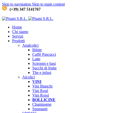
Skip to navigation
Skip to main content
(+39) 347 5141767
Home
Chi siamo
Servizi
Prodotti
Analcolici
Bibite
Caffè
Pascucci
Latte
Sciroppi e basi
Succhi di frutta
The e infusi
Alcolici
VINI
Vini Bianchi
Vini Rosé
Vini Rossi
BOLLICINE
Champagne
Spumanti