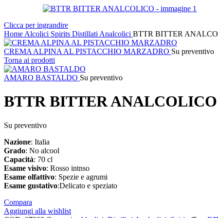
Clicca per ingrandire
Home
Alcolici
Spirits
Distillati Analcolici
BTTR BITTER ANALCO
CREMA ALPINA AL PISTACCHIO MARZADRO
Su preventivo
Torna ai prodotti
AMARO BASTALDO
Su preventivo
BTTR BITTER ANALCOLICO
Su preventivo
Nazione
: Italia
Grado
: No alcool
Capacità
: 70 cl
Esame
visivo
: Rosso intnso
Esame olfattivo
: Spezie e agrumi
Esame
gustativo
:Delicato e speziato
Compara
Aggiungi alla wishlist