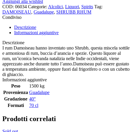
Aggiungi alla wishlist
COD:
06034
Categorie:
Alcolici
,
Liquori
,
Spirits
Tag:
DAMOISEAU
,
Guadalupe
,
SHRUBB RHUM
Condiviso
Descrizione
Informazioni aggiuntive
Descrizione
I rum Damoiseau hanno inventato uno Shrubb, questa miscela sottile
e armoniosa di rum, buccia d’arancia e spezie. Questo liquore al
rum, un’iconica bevanda natalizia nelle Indie occidentali, viene
apprezzato anche durante tutto l’anno.Damoiseau può essere gustato
a temperatura ambiente, oppure fuori dal frigorifero o con un cubetto
di ghiaccio.
Informazioni aggiuntive
Peso
1500 kg
Provenienza
Guadalupe
Gradazione
40°
Formati
70 cl
Prodotti correlati
Sold out