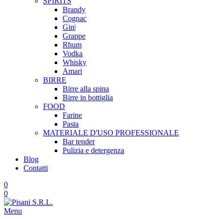
SPIRITS
Brandy
Cognac
Gin|
Grappe
Rhum
Vodka
Whisky
Amari
BIRRE
Birre alla spina
Birre in bottiglia
FOOD
Farine
Pasta
MATERIALE D'USO
PROFESSIONALE
Bar tender
Pulizia e detergenza
Blog
Contatti
0
0
Menu