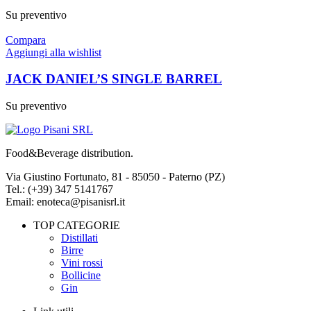
Su preventivo
Compara
Aggiungi alla wishlist
JACK DANIEL’S SINGLE BARREL
Su preventivo
Food&Beverage distribution.
Via Giustino Fortunato, 81 - 85050 - Paterno (PZ)
Tel.: (+39) 347 5141767
Email: enoteca@pisanisrl.it
TOP CATEGORIE
Distillati
Birre
Vini rossi
Bollicine
Gin