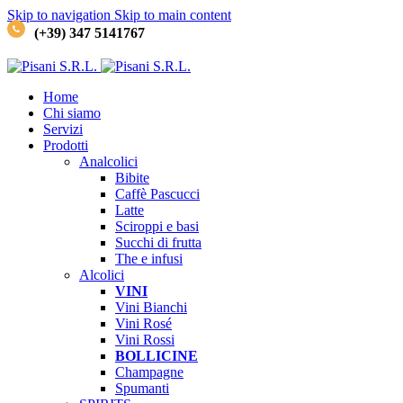
Skip to navigation
Skip to main content
(+39) 347 5141767
Home
Chi siamo
Servizi
Prodotti
Analcolici
Bibite
Caffè
Pascucci
Latte
Sciroppi e basi
Succhi di frutta
The e infusi
Alcolici
VINI
Vini Bianchi
Vini Rosé
Vini Rossi
BOLLICINE
Champagne
Spumanti