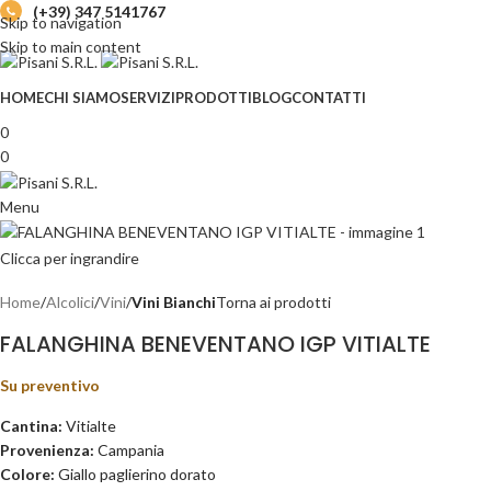
(+39) 347 5141767
Skip to navigation
Skip to main content
HOME
CHI SIAMO
SERVIZI
PRODOTTI
BLOG
CONTATTI
0
0
Menu
Clicca per ingrandire
Home
Alcolici
Vini
Vini Bianchi
Torna ai prodotti
FALANGHINA BENEVENTANO IGP VITIALTE
Su preventivo
Cantina:
Vitialte
Provenienza:
Campania
Colore:
Giallo paglierino dorato