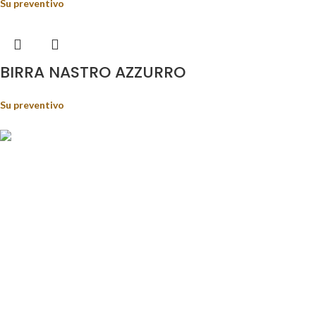
Su preventivo
BIRRA NASTRO AZZURRO
Su preventivo
Food&Beverage distribution.
Via Giustino Fortunato, 81 - 85050 - Paterno (PZ)
Tel.: (+39) 347 5141767
Email: enoteca@pisanisrl.it
TOP CATEGORIE
Distillati
Birre