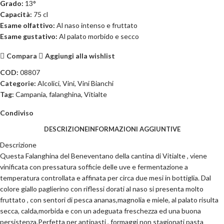
Grado:
13°
Capacità:
75 cl
Esame olfattivo:
Al naso intenso e fruttato
Esame gustativo:
Al palato morbido e secco
Compara
Aggiungi alla wishlist
COD:
08807
Categorie:
Alcolici
,
Vini
,
Vini Bianchi
Tag:
Campania
,
falanghina
,
Vitialte
Condiviso
DESCRIZIONE
INFORMAZIONI AGGIUNTIVE
Descrizione
Questa Falanghina del Beneventano della cantina di Vitialte , viene
vinificata con pressatura sofficie delle uve e fermentazione a
temperatura controllata e affinata per circa due mesi in bottiglia. Dal
colore giallo paglierino con riflessi dorati al naso si presenta molto
fruttato , con sentori di pesca ananas,magnolia e miele, al palato risulta
secca, calda,morbida e con un adeguata freschezza ed una buona
persistenza.Perfetta per antipasti , formaggi non stagionati pasta