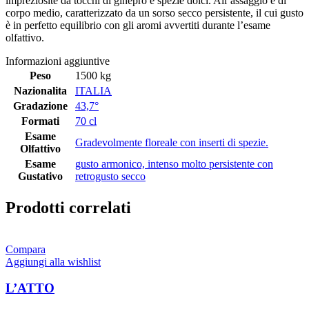
impreziosite da tocchi di ginepro e spezie dolci. All’assaggio è di
corpo medio, caratterizzato da un sorso secco persistente, il cui gusto
è in perfetto equilibrio con gli aromi avvertiti durante l’esame
olfattivo.
Informazioni aggiuntive
Peso
1500 kg
Nazionalita
ITALIA
Gradazione
43,7°
Formati
70 cl
Esame
Gradevolmente floreale con inserti di spezie.
Olfattivo
Esame
gusto armonico, intenso molto persistente con
Gustativo
retrogusto secco
Prodotti correlati
Compara
Aggiungi alla wishlist
L’ATTO