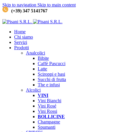
Skip to navigation
Skip to main content
(+39) 347 5141767
Home
Chi siamo
Servizi
Prodotti
Analcolici
Bibite
Caffè
Pascucci
Latte
Sciroppi e basi
Succhi di frutta
The e infusi
Alcolici
VINI
Vini Bianchi
Vini Rosé
Vini Rossi
BOLLICINE
Champagne
Spumanti