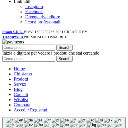
Link utili
Instagram
Facebook
Diventa rivenditore
I corsi professionali
Pisani S.R.L.
P.IVA 01583230766
2021 CREATED BY
PREMIUM E-COMMERCE
TRAMPWEB.
Search
Inizia a digitare per vedere i prodotti che stai cercando.
Search
Home
Chi siamo
Prodotti
Servizi
Blog
Contatti
Wishlist
Compara
Accedi / Registrati