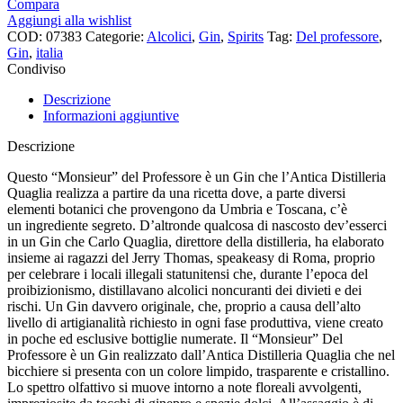
Compara
Aggiungi alla wishlist
COD:
07383
Categorie:
Alcolici
,
Gin
,
Spirits
Tag:
Del professore
,
Gin
,
italia
Condiviso
Descrizione
Informazioni aggiuntive
Descrizione
Questo “Monsieur” del Professore è un Gin che l’Antica Distilleria
Quaglia realizza a partire da una ricetta dove, a parte diversi
elementi botanici che provengono da Umbria e Toscana, c’è
un ingrediente segreto. D’altronde qualcosa di nascosto dev’esserci
in un Gin che Carlo Quaglia, direttore della distilleria, ha elaborato
insieme ai ragazzi del Jerry Thomas, speakeasy di Roma, proprio
per celebrare i locali illegali statunitensi che, durante l’epoca del
proibizionismo, distillavano alcolici noncuranti dei divieti e dei
rischi. Un Gin davvero originale, che, proprio a causa dell’alto
livello di artigianalità richiesto in ogni fase produttiva, viene creato
in poche ed esclusive bottiglie numerate. Il “Monsieur” Del
Professore è un Gin realizzato dall’Antica Distilleria Quaglia che nel
bicchiere si presenta con un colore limpido, trasparente e cristallino.
Lo spettro olfattivo si muove intorno a note floreali avvolgenti,