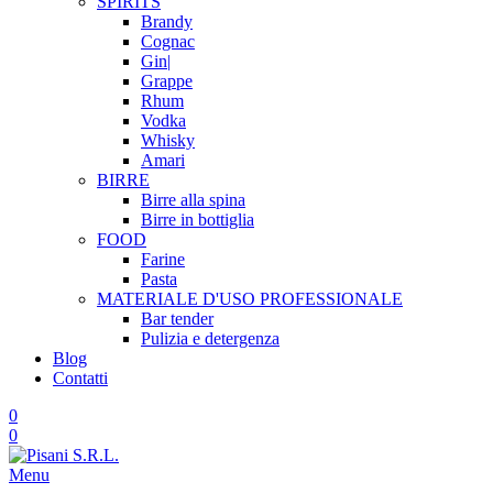
SPIRITS
Brandy
Cognac
Gin|
Grappe
Rhum
Vodka
Whisky
Amari
BIRRE
Birre alla spina
Birre in bottiglia
FOOD
Farine
Pasta
MATERIALE D'USO
PROFESSIONALE
Bar tender
Pulizia e detergenza
Blog
Contatti
0
0
Menu