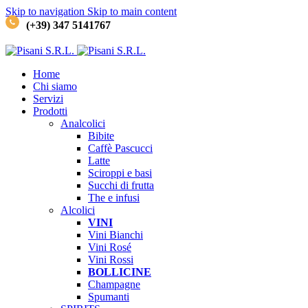
Skip to navigation
Skip to main content
(+39) 347 5141767
Home
Chi siamo
Servizi
Prodotti
Analcolici
Bibite
Caffè
Pascucci
Latte
Sciroppi e basi
Succhi di frutta
The e infusi
Alcolici
VINI
Vini Bianchi
Vini Rosé
Vini Rossi
BOLLICINE
Champagne
Spumanti