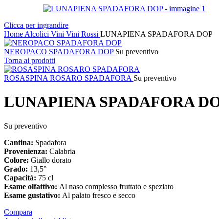
Clicca per ingrandire
Home
Alcolici
Vini
Vini Rossi
LUNAPIENA SPADAFORA DOP
NEROPACO SPADAFORA DOP
Su preventivo
Torna ai prodotti
ROSASPINA ROSARO SPADAFORA
Su preventivo
LUNAPIENA SPADAFORA D
Su preventivo
Cantina:
Spadafora
Provenienza:
Calabria
Colore:
Giallo dorato
Grado:
13,5°
Capacità:
75 cl
Esame olfattivo:
Al naso complesso fruttato e speziato
Esame gustativo:
Al palato fresco e secco
Compara