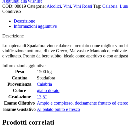
Aggiungi alla wishlist
COD:
08819
Categorie:
Alcolici
,
Vini
,
Vini Rossi
Tag:
Calabria
,
Lun
Condiviso
Descrizione
Informazioni aggiuntive
Descrizione
Lunapiena di Spadafora vino calabrese premiato come miglior vino bianc
vinificazione notturna, di uve Greco, Malvasia e Mantonico, coltivate ad
e vellutato. Pronto da bere subito, ideale come aperitivo o con antipasti
Informazioni aggiuntive
Peso
1500 kg
Cantina
Spadafora
Provenienza
Calabria
Colore
giallo dorato
Gradazione
13,5°
Esame Olfattivo
Ampio e complesso, decisamente fruttato ed etereo, 
Esame Gustativo
Al palato pulito e fresco
Prodotti correlati