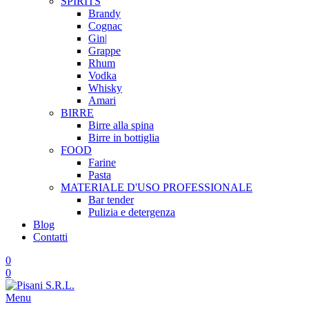
SPIRITS
Brandy
Cognac
Gin|
Grappe
Rhum
Vodka
Whisky
Amari
BIRRE
Birre alla spina
Birre in bottiglia
FOOD
Farine
Pasta
MATERIALE D'USO
PROFESSIONALE
Bar tender
Pulizia e detergenza
Blog
Contatti
0
0
Menu