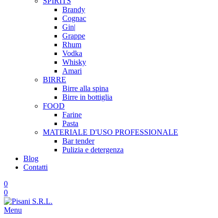
SPIRITS
Brandy
Cognac
Gin|
Grappe
Rhum
Vodka
Whisky
Amari
BIRRE
Birre alla spina
Birre in bottiglia
FOOD
Farine
Pasta
MATERIALE D'USO
PROFESSIONALE
Bar tender
Pulizia e detergenza
Blog
Contatti
0
0
Menu