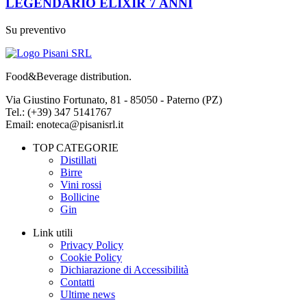
LEGENDARIO ELIXIR 7 ANNI
Su preventivo
Food&Beverage distribution.
Via Giustino Fortunato, 81 - 85050 - Paterno (PZ)
Tel.: (+39) 347 5141767
Email: enoteca@pisanisrl.it
TOP CATEGORIE
Distillati
Birre
Vini rossi
Bollicine
Gin
Link utili
Privacy Policy
Cookie Policy
Dichiarazione di Accessibilità
Contatti
Ultime news