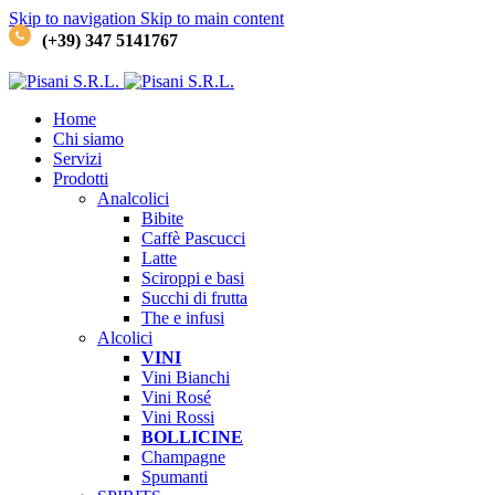
Skip to navigation
Skip to main content
(+39) 347 5141767
Home
Chi siamo
Servizi
Prodotti
Analcolici
Bibite
Caffè
Pascucci
Latte
Sciroppi e basi
Succhi di frutta
The e infusi
Alcolici
VINI
Vini Bianchi
Vini Rosé
Vini Rossi
BOLLICINE
Champagne
Spumanti