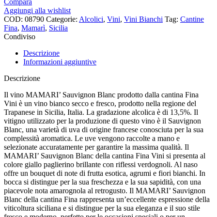
Compara
Aggiungi alla wishlist
COD:
08790
Categorie:
Alcolici
,
Vini
,
Vini Bianchi
Tag:
Cantine
Fina
,
Mamarì
,
Sicilia
Condiviso
Descrizione
Informazioni aggiuntive
Descrizione
Il vino MAMARI’ Sauvignon Blanc prodotto dalla cantina Fina
Vini è un vino bianco secco e fresco, prodotto nella regione del
Trapanese in Sicilia, Italia. La gradazione alcolica è di 13,5%. Il
vitigno utilizzato per la produzione di questo vino è il Sauvignon
Blanc, una varietà di uva di origine francese conosciuta per la sua
complessità aromatica. Le uve vengono raccolte a mano e
selezionate accuratamente per garantire la massima qualità. Il
MAMARI’ Sauvignon Blanc della cantina Fina Vini si presenta al
colore giallo paglierino brillante con riflessi verdognoli. Al naso
offre un bouquet di note di frutta esotica, agrumi e fiori bianchi. In
bocca si distingue per la sua freschezza e la sua sapidità, con una
piacevole nota amarognola al retrogusto. Il MAMARI’ Sauvignon
Blanc della cantina Fina rappresenta un’eccellente espressione della
viticoltura siciliana e si distingue per la sua eleganza e il suo stile
fresco e moderno, perfetto per le occasioni speciali o per un