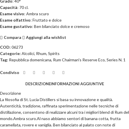
Grado
: 40°
Capacità
: 70 cl.
Esame
visivo
: Ambra scuro
Esame
olfattivo
: Fruttato e dolce
Esame
gustativo
: Ben bilanciato dolce e cremoso
Compara
Aggiungi alla wishlist
COD:
06273
Categorie:
Alcolici
,
Rhum
,
Spirits
Tag:
Repubblica domenicana
,
Rum Chairman's Reserve Eco
,
Series N. 1
Condiviso
DESCRIZIONE
INFORMAZIONI AGGIUNTIVE
Descrizione
La filosofia di St. Lucia Distillers si basa su innovazione e qualità.
Autenticità, tradizione, raffinata sperimentazione nelle tecniche di
distillazione, consentono di realizzare alcuni tra i migliori blend di Rum del
mondo.Ambra scuro.Al naso abbiamo sentori di banana cotta, frutta
caramellata, rovere e vaniglia. Ben bilanciato al palato con note di