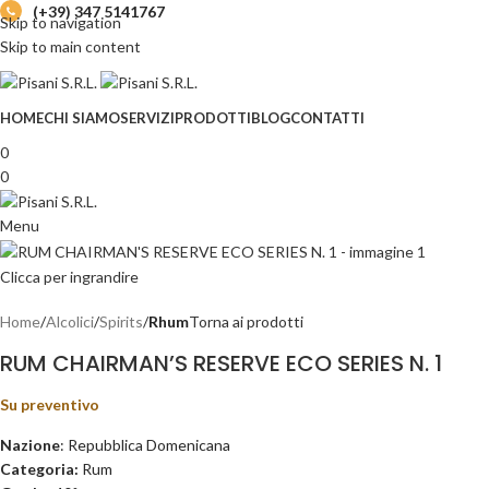
(+39) 347 5141767
Skip to navigation
Skip to main content
HOME
CHI SIAMO
SERVIZI
PRODOTTI
BLOG
CONTATTI
0
0
Menu
Clicca per ingrandire
Home
Alcolici
Spirits
Rhum
Torna ai prodotti
RUM CHAIRMAN’S RESERVE ECO SERIES N. 1
Su preventivo
Nazione
: Repubblica Domenicana
Categoria:
Rum