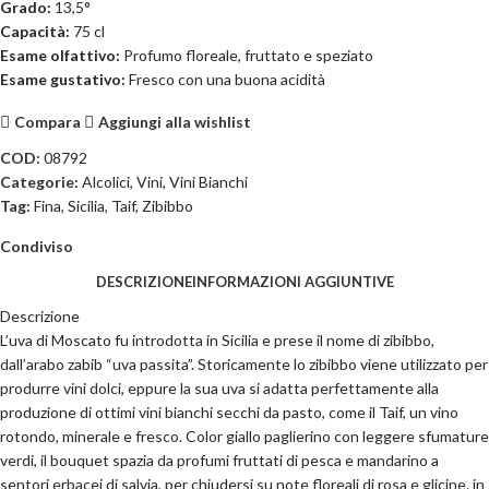
Grado:
13,5°
Capacità:
75 cl
Esame olfattivo:
Profumo floreale, fruttato e speziato
Esame gustativo:
Fresco con una buona acidità
Compara
Aggiungi alla wishlist
COD:
08792
Categorie:
Alcolici
,
Vini
,
Vini Bianchi
Tag:
Fina
,
Sicilia
,
Taif
,
Zibibbo
Condiviso
DESCRIZIONE
INFORMAZIONI AGGIUNTIVE
Descrizione
L’uva di Moscato fu introdotta in Sicilia e prese il nome di zibibbo,
dall’arabo zabib “uva passita”. Storicamente lo zibibbo viene utilizzato per
produrre vini dolci, eppure la sua uva si adatta perfettamente alla
produzione di ottimi vini bianchi secchi da pasto, come il Taif, un vino
rotondo, minerale e fresco. Color giallo paglierino con leggere sfumature
verdi, il bouquet spazia da profumi fruttati di pesca e mandarino a
sentori erbacei di salvia, per chiudersi su note floreali di rosa e glicine. in