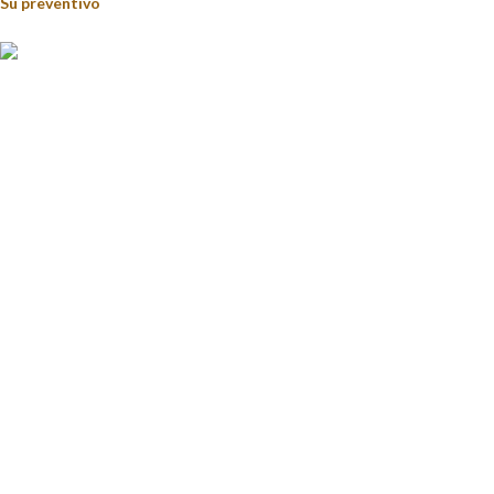
Su preventivo
Food&Beverage distribution.
Via Giustino Fortunato, 81 - 85050 - Paterno (PZ)
Tel.: (+39) 347 5141767
Email: enoteca@pisanisrl.it
TOP CATEGORIE
Distillati
Birre
Vini rossi
Bollicine
Gin
LINK UTILI