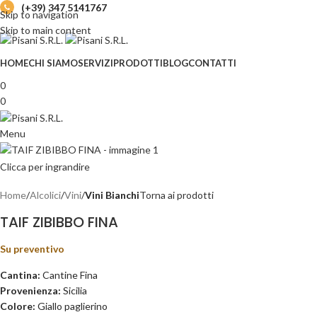
(+39) 347 5141767
Skip to navigation
Skip to main content
HOME
CHI SIAMO
SERVIZI
PRODOTTI
BLOG
CONTATTI
0
0
Menu
Clicca per ingrandire
Home
Alcolici
Vini
Vini Bianchi
Torna ai prodotti
TAIF ZIBIBBO FINA
Su preventivo
Cantina:
Cantine Fina
Provenienza:
Sicilia
Colore:
Giallo paglierino