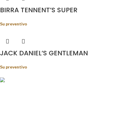
BIRRA TENNENT’S SUPER
Su preventivo
JACK DANIEL’S GENTLEMAN
Su preventivo
Food&Beverage distribution.
Via Giustino Fortunato, 81 - 85050 - Paterno (PZ)
Tel.: (+39) 347 5141767
Email: enoteca@pisanisrl.it
TOP CATEGORIE