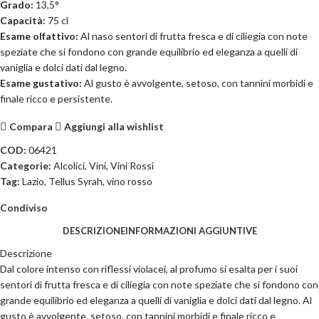
Grado:
13,5°
Capacità:
75 cl
Esame olfattivo:
Al naso sentori di frutta fresca e di ciliegia con note
speziate che si fondono con grande equilibrio ed eleganza a quelli di
vaniglia e dolci dati dal legno.
Esame gustativo:
Al gusto è avvolgente, setoso, con tannini morbidi e
finale ricco e persistente.
Compara
Aggiungi alla wishlist
COD:
06421
Categorie:
Alcolici
,
Vini
,
Vini Rossi
Tag:
Lazio
,
Tellus Syrah
,
vino rosso
Condiviso
DESCRIZIONE
INFORMAZIONI AGGIUNTIVE
Descrizione
Dal colore intenso con riflessi violacei, al profumo si esalta per i suoi
sentori di frutta fresca e di ciliegia con note speziate che si fondono con
grande equilibrio ed eleganza a quelli di vaniglia e dolci dati dal legno. Al
gusto è avvolgente, setoso, con tannini morbidi e finale ricco e