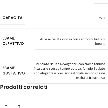
CAPACITA
75 cl
ESAME
Al naso risulta vinoso con sentori di frutti di
OLFATTIVO
bosco.
Al palato risulta avvolgente ,con trama tannica
ESAME
fitta e allo stesso tempo setosa,riempie il palato
GUSTATIVO
con eleganza e precisione,il finale sapido che ne
esalta la freschezza
Prodotti correlati