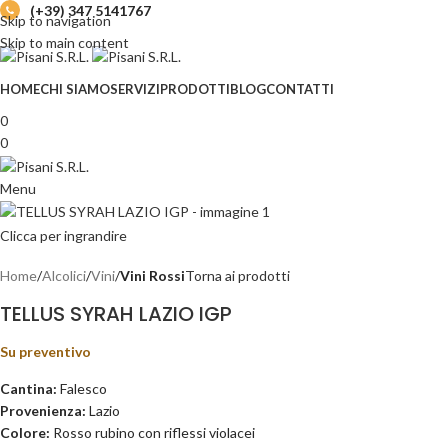
(+39) 347 5141767
Skip to navigation
Skip to main content
HOME
CHI SIAMO
SERVIZI
PRODOTTI
BLOG
CONTATTI
0
0
Menu
Clicca per ingrandire
Home
Alcolici
Vini
Vini Rossi
Torna ai prodotti
TELLUS SYRAH LAZIO IGP
Su preventivo
Cantina:
Falesco
Provenienza:
Lazio
Colore:
Rosso rubino con riflessi violacei