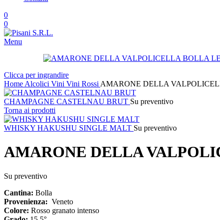
0
0
Menu
Clicca per ingrandire
Home
Alcolici
Vini
Vini Rossi
AMARONE DELLA VALPOLICELL
CHAMPAGNE CASTELNAU BRUT
Su preventivo
Torna ai prodotti
WHISKY HAKUSHU SINGLE MALT
Su preventivo
AMARONE DELLA VALPOLIC
Su preventivo
Cantina:
Bolla
Provenienza:
Veneto
Colore:
Rosso granato intenso
Grado:
15,5°