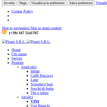
Visuali
Accetta
Nega
Visualizza le preferenze
Salva preferenze
Cookie Policy
Skip to navigation
Skip to main content
(+39) 347 5141767
Home
Chi siamo
Servizi
Prodotti
Analcolici
Bibite
Caffè
Pascucci
Latte
Sciroppi e basi
Succhi di frutta
The e infusi
Alcolici
VINI
Vini Bianchi