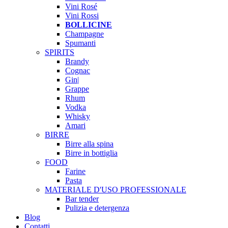
Vini Rosé
Vini Rossi
BOLLICINE
Champagne
Spumanti
SPIRITS
Brandy
Cognac
Gin|
Grappe
Rhum
Vodka
Whisky
Amari
BIRRE
Birre alla spina
Birre in bottiglia
FOOD
Farine
Pasta
MATERIALE D'USO
PROFESSIONALE
Bar tender
Pulizia e detergenza
Blog
Contatti