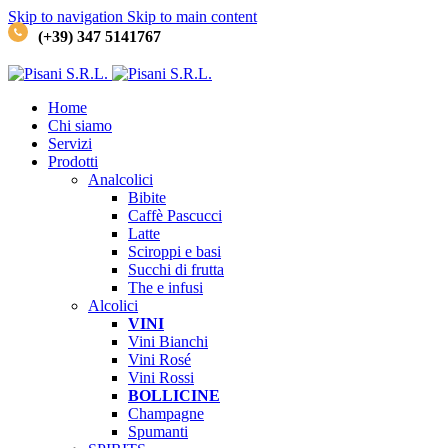
Skip to navigation
Skip to main content
(+39) 347 5141767
Home
Chi siamo
Servizi
Prodotti
Analcolici
Bibite
Caffè
Pascucci
Latte
Sciroppi e basi
Succhi di frutta
The e infusi
Alcolici
VINI
Vini Bianchi
Vini Rosé
Vini Rossi
BOLLICINE
Champagne
Spumanti