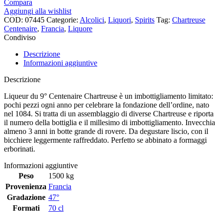
Compara
Aggiungi alla wishlist
COD:
07445
Categorie:
Alcolici
,
Liquori
,
Spirits
Tag:
Chartreuse
Centenaire
,
Francia
,
Liquore
Condiviso
Descrizione
Informazioni aggiuntive
Descrizione
Liqueur du 9° Centenaire Chartreuse è un imbottigliamento limitato:
pochi pezzi ogni anno per celebrare la fondazione dell’ordine, nato
nel 1084. Si tratta di un assemblaggio di diverse Chartreuse e riporta
il numero della bottiglia e il millesimo di imbottigliamento. Invecchia
almeno 3 anni in botte grande di rovere. Da degustare liscio, con il
bicchiere leggermente raffreddato. Perfetto se abbinato a formaggi
erborinati.
Informazioni aggiuntive
Peso
1500 kg
Provenienza
Francia
Gradazione
47°
Formati
70 cl