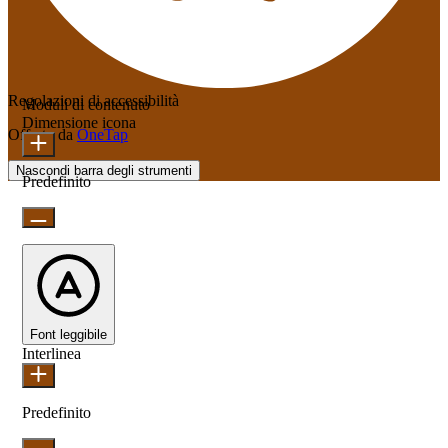
Regolazioni di accessibilità
Moduli di contenuto
Dimensione icona
Offerto da
OneTap
Nascondi barra degli strumenti
Predefinito
Font leggibile
Interlinea
Predefinito