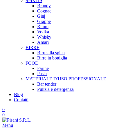
SPIRITS
Brandy
Cognac
Gin|
Grappe
Rhum
Vodka
Whisky
Amari
BIRRE
Birre alla spina
Birre in bottiglia
FOOD
Farine
Pasta
MATERIALE D'USO
PROFESSIONALE
Bar tender
Pulizia e detergenza
Blog
Contatti
0
0
Menu